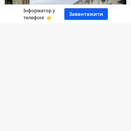
Інформатор у
Завантажити
телефоні
👉
Ще один вірний син своєї країни
долучився до лав Небесної гвардії. До
рідної Коломиї "на щиті" повернувся
воїн Михайло Володимирович
Дрогомирецький.
Інформатор
розділяє скорботу і біль
родини Героя.
Михайло народився 13 листопада 1980