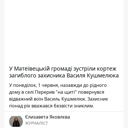
У Матеївецькій громаді зустріли кортеж
загиблого захисника Василя Кушмелюка
У понеділок, 1 червня, назавжди до рідного
дому в селі Перерив "на щиті" повернувся
відважний воїн Василь Кушмелюк. Захисник
понад рік вважався безвісти зниклим.
Єлизавета Яковлєва
ЖУРНАЛІСТ