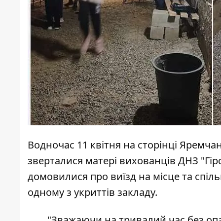
Водночас 11 квітня на
сторінці
Яремчанс
зверталися матері вихованців ДНЗ "Гірс
домовилися про виїзд на місце та спі
одному з укриттів закладу.
"Зважаючи на тривалий час без опад