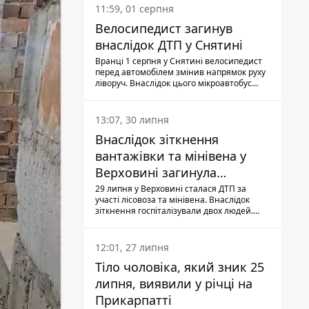
11:59, 01 серпня
Велосипедист загинув
внаслідок ДТП у Снятині
Вранці 1 серпня у Снятині велосипедист
перед автомобілем змінив напрямок руху
ліворуч. Внаслідок цього мікроавтобус
здійснив наїзд на керманича
двоколісного.
13:07, 30 липня
Внаслідок зіткнення
вантажівки та мінівена у
Верховині загинула
пасажирка, водійка - у
29 липня у Верховині сталася ДТП за
участі лісовоза та мінівена. Внаслідок
лікарні
зіткнення госпіталізували двох людей.
Попри зусилля медиків, 79-річна
пасажирка легковика померла у лікарні.
Також травми отримала водійка
12:01, 27 липня
автомобіля.
Тіло чоловіка, який зник 25
липня, виявили у річці на
Прикарпатті