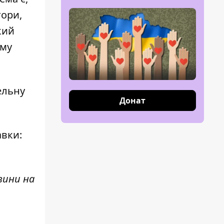
тори,
кий
ому
ельну
Донат
авки:
вини н
а