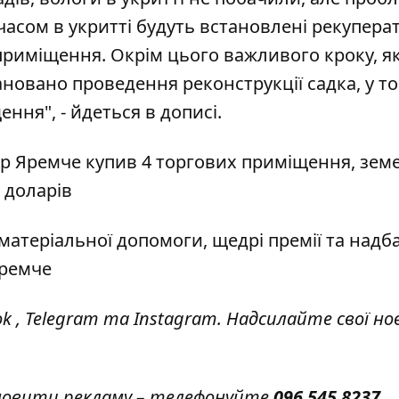
часом в укритті будуть встановлені рекупера
 приміщення. Окрім цього важливого кроку, я
новано проведення реконструкції садка, у т
ення", -
йдеться
в дописі.
р Яремче купив 4 торгових приміщення, зем
 доларів
матеріальної допомоги, щедрі премії та надб
Яремче
ok
,
Telegram
та
Instagram.
Надсилайте свої но
амовити рекламу – телефонуйте
096 545 8237