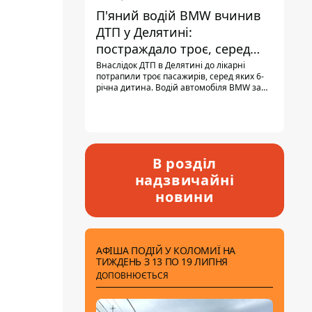
П'яний водій BMW вчинив
ДТП у Делятині:
постраждало троє, серед
них - дитина
Внаслідок ДТП в Делятині до лікарні
потрапили троє пасажирів, серед яких 6-
річна дитина. Водій автомобіля BMW за
кермом був п'яним, кількість алкоголю в
крові майже у 13,5 раза перевищувала
допустиму норму.
В розділ
надзвичайні
новини
АФІША ПОДІЙ У КОЛОМИЇ НА
ТИЖДЕНЬ З 13 ПО 19 ЛИПНЯ
ДОПОВНЮЄТЬСЯ