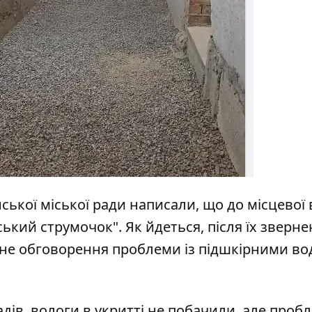
ької міської ради написали, що до місцевої
ький струмочок". Як йдеться, після їх зверн
льне обговорення проблеми із підшкірними во
ів, вологи в укритті не побачили, але пробл