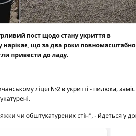
рливий пост щодо стану укриття в
у нарікає, що за два роки повномасштабно
ли привести до ладу.
мчанському ліцеї №2 в укритті - пилюка, заміс
тукатурені.
яжки чи обштукатурених стін", - йдеться у до