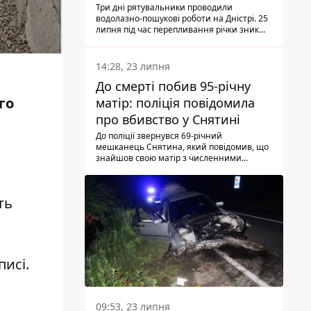
Три дні рятувальники проводили
водолазно-пошукові роботи на Дністрі. 25
липня під час перепливання річки зник
чоловік 2002 року народження. У
понеділок, 27 липня, надзвичайники
виявили тіло.
14:28, 23 липня
До смерті побив 95-річну
го
матір: поліція повідомила
про вбивство у Снятині
До поліції звернувся 69-річний
мешканець Снятина, який повідомив, що
знайшов свою матір з численними
тілесними ушкодженнями. Та, як
з'ясували правоохоронці, ці травми жінці
наніс її син.
ть
писі.
09:53, 23 липня