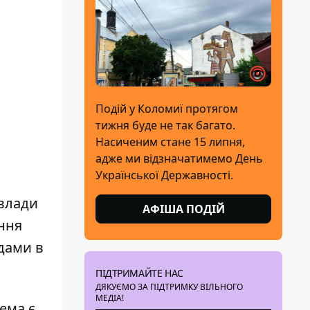
Подій у Коломиї протягом
тижня буде не так багато.
Насиченим стане 15 липня,
адже ми відзначатимемо День
Української Державності.
 влади
АФІША ПОДІЙ
ення
дами в
ПІДТРИМАЙТЕ НАС
ДЯКУЄМО ЗА ПІДТРИМКУ ВІЛЬНОГО
МЕДІА!
ема є,