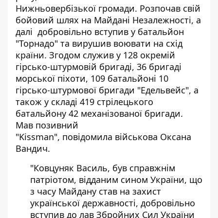
Нижньовербізької громади. Розпочав свій
бойовий шлях на Майдані Незалежності, а
далі добровільно вступив у батальйон
"Торнадо" та вирушив воювати на схід
країни. Згодом служив у 128 окремій
гірсько-штурмовій бригаді, 36 бригаді
морської піхоти, 109 батальйоні 10
гірсько-штурмової бригади "Едельвейс", а
також у складі 419 стрілецького
батальйону 42 механізованої бригади.
Мав позивний
"Kissman",
повідомила
військова Оксана
Вандич.
"Ковцуняк Василь, був справжнім
патріотом, відданим сином України, що
з часу Майдану став на захист
української державності, добровільно
вступив до лав Збройних Сил України