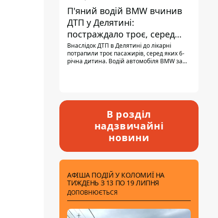
П'яний водій BMW вчинив
ДТП у Делятині:
постраждало троє, серед
них - дитина
Внаслідок ДТП в Делятині до лікарні
потрапили троє пасажирів, серед яких 6-
річна дитина. Водій автомобіля BMW за
кермом був п'яним, кількість алкоголю в
крові майже у 13,5 раза перевищувала
допустиму норму.
В розділ
надзвичайні
новини
АФІША ПОДІЙ У КОЛОМИЇ НА
ТИЖДЕНЬ З 13 ПО 19 ЛИПНЯ
ДОПОВНЮЄТЬСЯ