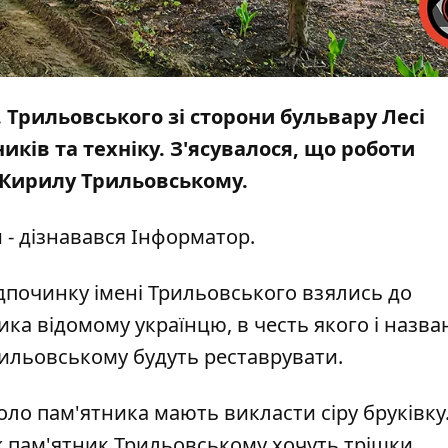
. Трильовського зі сторони бульвару Лесі
ків та техніку. З'ясувалося, що роботи
 Кирилу Трильовському.
- дізнавався
Інформатор
.
відпочинку імені Трильовського взялись до
ика відомому українцю, в честь якого і назв
рильовському будуть реставрувати.
ло пам'ятника мають викласти сіру бруківку.
ож пам'ятник Трильовському хочуть трішки