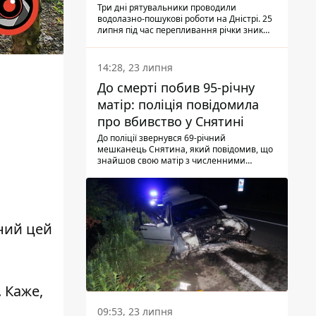
Три дні рятувальники проводили
водолазно-пошукові роботи на Дністрі. 25
липня під час перепливання річки зник
чоловік 2002 року народження. У
понеділок, 27 липня, надзвичайники
виявили тіло.
14:28, 23 липня
До смерті побив 95-річну
матір: поліція повідомила
про вбивство у Снятині
До поліції звернувся 69-річний
мешканець Снятина, який повідомив, що
знайшов свою матір з численними
тілесними ушкодженнями. Та, як
з'ясували правоохоронці, ці травми жінці
наніс її син.
аний цей
 Каже,
09:53, 23 липня