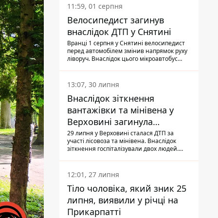
11:59, 01 серпня
Велосипедист загинув
внаслідок ДТП у Снятині
Вранці 1 серпня у Снятині велосипедист
перед автомобілем змінив напрямок руху
ліворуч. Внаслідок цього мікроавтобус
здійснив наїзд на керманича
двоколісного.
13:07, 30 липня
Внаслідок зіткнення
вантажівки та мінівена у
Верховині загинула
пасажирка, водійка - у
29 липня у Верховині сталася ДТП за
участі лісовоза та мінівена. Внаслідок
лікарні
зіткнення госпіталізували двох людей.
Попри зусилля медиків, 79-річна
пасажирка легковика померла у лікарні.
Також травми отримала водійка
12:01, 27 липня
автомобіля.
Тіло чоловіка, який зник 25
липня, виявили у річці на
Прикарпатті