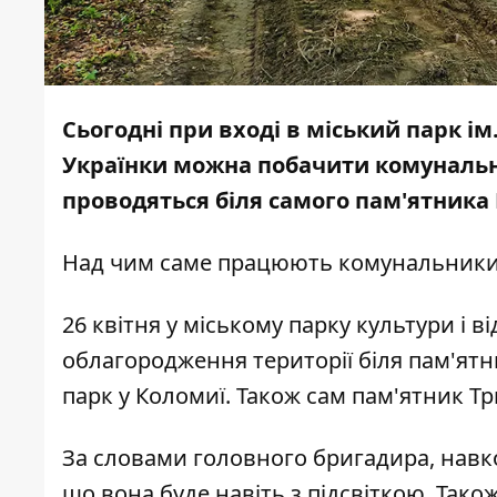
Сьогодні при вході в міський парк ім
Українки можна побачити комунальни
проводяться біля самого пам'ятника
Над чим саме працюють комунальники 
26 квітня у міському парку культури і 
облагородження території біля пам'ятн
парк у Коломиї. Також сам пам'ятник Т
За словами головного бригадира, навко
що вона буде навіть з підсвіткою. Так