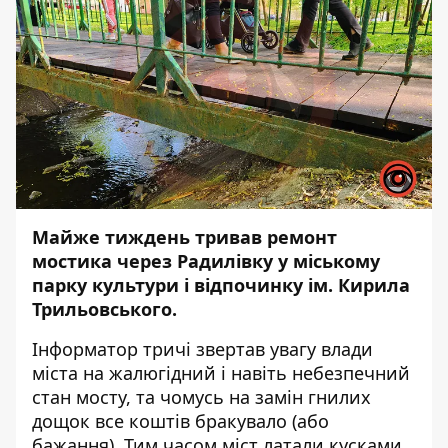
Майже тиждень тривав ремонт
мостика через Радилівку у міському
парку культури і відпочинку ім. Кирила
Трильовського.
Інформатор
тричі звертав увагу влади
міста на жалюгідний і навіть небезпечний
стан мосту, та чомусь на замін гнилих
дощок все коштів бракувало (або
бажання). Тим часом міст латали кусками