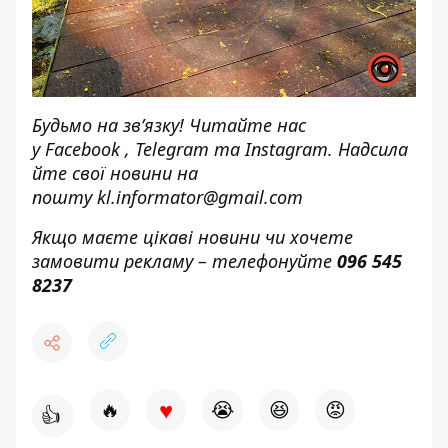
Будьмо на зв’язку! Читайте нас
у
Facebook
,
Telegram
та
Instagram.
Надсила
йте свої новини н
а
пошту
kl.informator@gmail.com
Якщо маєте цікаві новини чи хочете
замовити рекламу – телефонуйте
096 545
8237
♥
🔥
😭
😆
😡
👍