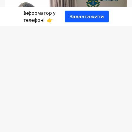
Інформатор у
Завантажити
телефоні
👉
Четверо чоловіків, змовившись,
протягом кількох останніх років
"вибивали" кошти у мешканців
Прикарпаття та Волині. Двоє з них були
під статусом "кримінальних
авторитетів", а деякі навіть вимагали
гроші, прикидаючись військовими.
Правоохоронці завершили досудове
розслідування.