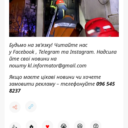
Будьмо на зв’язку! Читайте нас
у
Facebook
,
Telegram
та
Instagram.
Надсила
йте свої новини н
а
пошту
kl.informator@gmail.com
Якщо маєте цікаві новини чи хочете
замовити рекламу – телефонуйте
096 545
8237
♥
🔥
😭
😆
😡
👍