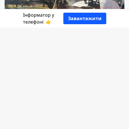
Інформатор у
Завантажити
телефоні
👉
Сьогодні, 18 грудня, близько 10:20 у селі
Сопів, що під Коломиєю, спалахнула
Audi.
Повідомляє
Інформатор
.
Як повідомляють очевидці, пожежа авто
виникла неподалік одного із магазинів.
Ймовірно, вогонь спалахнув в моторному
відсіку. На відео видно, що кілька людей
намагаються загасити пожежу за
допомогою вогнегасника.