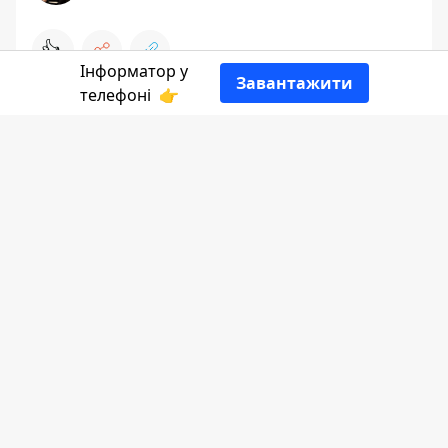
👍
Інформатор у
Завантажити
телефоні
👉
Інформатор Коломия
ділиться добіркою
картинок.