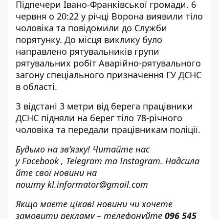
Підпечери Івано-Франківської громади. 6
червня о 20:22 у річці Ворона виявили тіло
чоловіка та повідомили до Служби
порятунку. До місця виклику було
направлено рятувальників групи
рятувальних робіт Аварійно-рятувального
загону спеціального призначення ГУ ДСНС
в області.
З відстані 3 метри від берега працівники
ДСНС підняли на берег тіло 78-річного
чоловіка та передали працівникам поліції.
Будьмо на зв’язку! Читайте нас
у
Facebook
,
Telegram
та
Instagram.
Надсила
йте свої новини н
а
пошту
kl.informator@gmail.com
Якщо маєте цікаві новини чи хочете
замовити рекламу – телефонуйте
096 545