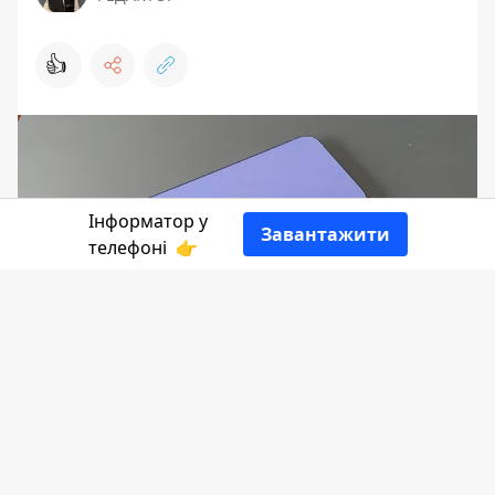
👍
Інформатор у
Завантажити
телефоні
👉
Шахрайка з Прикарпаття створила в
соціальній мережі фейкові онлайн-
магазини з продажу мобільних
телефонів торгівельної марки Apple,