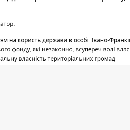
атор
.
м на користь держави в особі Івано-Франкі
ого фонду, які незаконно, всупереч волі влас
нальну власність територіальних громад
уратурою до Господарського суду Івано-
ви, в особі Івано-Франківської обласної ради,
вного управління Держгеокадастру в Івано-
сільської ради про визнання недійсними та
влади. Відтак прокурори вимагають витребу