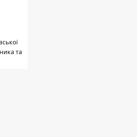
вської
ника та
вання