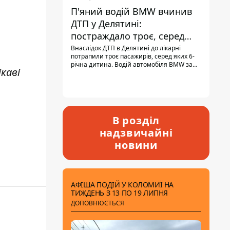
П'яний водій BMW вчинив
ДТП у Делятині:
постраждало троє, серед
них - дитина
Внаслідок ДТП в Делятині до лікарні
потрапили троє пасажирів, серед яких 6-
річна дитина. Водій автомобіля BMW за
каві
кермом був п'яним, кількість алкоголю в
крові майже у 13,5 раза перевищувала
допустиму норму.
В розділ
надзвичайні
новини
АФІША ПОДІЙ У КОЛОМИЇ НА
ТИЖДЕНЬ З 13 ПО 19 ЛИПНЯ
ДОПОВНЮЄТЬСЯ