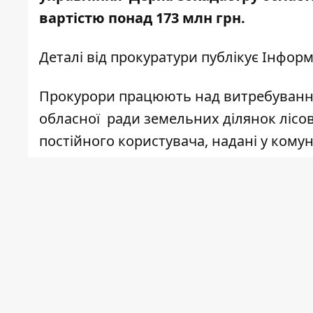
вартістю понад 173 млн грн.
Деталі
від прокуратури публікує
Інформ
Прокурори працюють над витребування
обласної ради земельних ділянок лісов
постійного користувача, надані у кому
Коломийського району.
Зокрема, Коломийською окружною прок
Франківської області в інтересах держа
заявлено позов до відповідачів – Голо
Франківській області та Матеївецької 
скасування рішення органу державної 