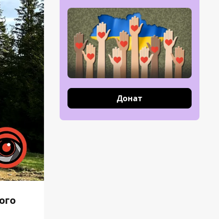
Донат
ого