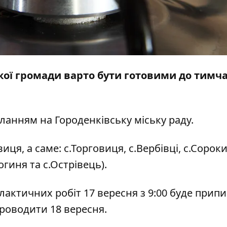
кої громади варто бути готовими до тимч
иланням на
Городенківську міську раду.
ця, а саме: с.Торговиця, с.Вербівці, с.Сороки
огиня та с.Острівець).
лактичних робіт 17 вересня з 9:00 буде прип
проводити 18 вересня.