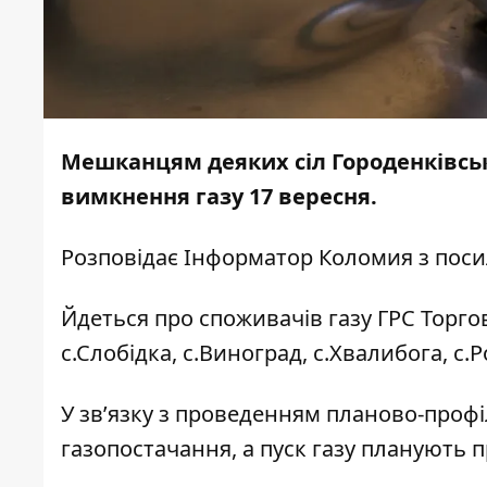
Мешканцям деяких сіл Городенківсь
вимкнення газу 17 вересня.
Розповідає
Інформатор Коломия
з пос
Йдеться про споживачів газу ГРС Торгови
с.Слобідка, с.Виноград, с.Хвалибога, с.Р
У зв’язку з проведенням планово-профі
газопостачання, а пуск газу планують 