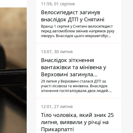
11:59, 01 серпня
Велосипедист загинув
внаслідок ДТП у Снятині
Вранці 1 серпня у Снятині велосипедист
перед автомобілем змінив напрямок руху
ліворуч. Внаслідок цього мікроавтобус
здійснив наїзд на керманича
двоколісного.
13:07, 30 липня
Внаслідок зіткнення
вантажівки та мінівена у
Верховині загинула
пасажирка, водійка - у
29 липня у Верховині сталася ДТП за
участі лісовоза та мінівена. Внаслідок
лікарні
зіткнення госпіталізували двох людей.
Попри зусилля медиків, 79-річна
пасажирка легковика померла у лікарні.
Також травми отримала водійка
12:01, 27 липня
автомобіля.
Тіло чоловіка, який зник 25
липня, виявили у річці на
Прикарпатті