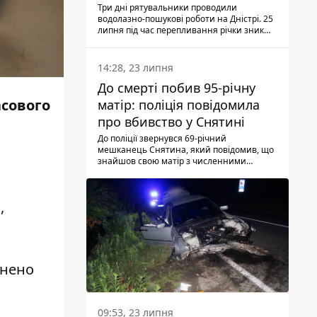
Три дні рятувальники проводили
водолазно-пошукові роботи на Дністрі. 25
липня під час перепливання річки зник
чоловік 2002 року народження. У
понеділок, 27 липня, надзвичайники
виявили тіло.
14:28, 23 липня
До смерті побив 95-річну
асового
матір: поліція повідомила
про вбивство у Снятині
До поліції звернувся 69-річний
мешканець Снятина, який повідомив, що
знайшов свою матір з численними
тілесними ушкодженнями. Та, як
з'ясували правоохоронці, ці травми жінці
наніс її син.
,
инено
09:53, 23 липня