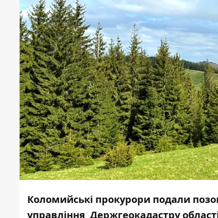
Коломийські прокурори подали позов 
управління Держгеокадастру області