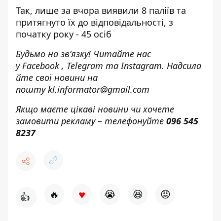
Так, лише за вчора виявили 8 паліїв та
притягнуто їх до відповідальності, з
початку року - 45 осіб
Будьмо на зв’язку! Читайте нас
у
Facebook
,
Telegram
та
Instagram.
Надсила
йте свої новини н
а
пошту
kl.informator@gmail.com
Якщо маєте цікаві новини чи хочете
замовити рекламу – телефонуйте
096 545
8237
♥
🔥
😭
😆
😡
👍