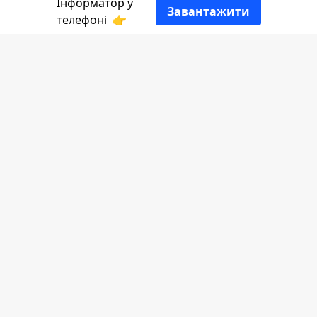
Інформатор у
Завантажити
телефоні
👉
Відсьогодні, 2 квітня, батьки вже
можуть реєструвати майбутніх
першокласників у школи Коломийської
громади.
Передає
Інформатор
.
Запис дитини в 1-й клас здійснюється,
зареєструвавшись на сайті
за посиланням
.
Далі переходимо у вкладку "Кабінет
батьків" та додаємо картку дитини, де
заповнюємо обов'язкові поля.