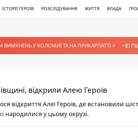
ІСТОРІЇ ГЕРОЇВ
РОЗСЛІДУВАННЯ
ЖИТТЯ
ВЛАДА
ГРО
И ВИМКНЕНЬ У КОЛОМИЇ ТА НА ПРИКАРПАТТІ ⚡️
💵 П
ківщині, відкрили Алею Героїв
лося відкриття Алеї Героїв, де встановили шіс
і народилися у цьому окрузі.