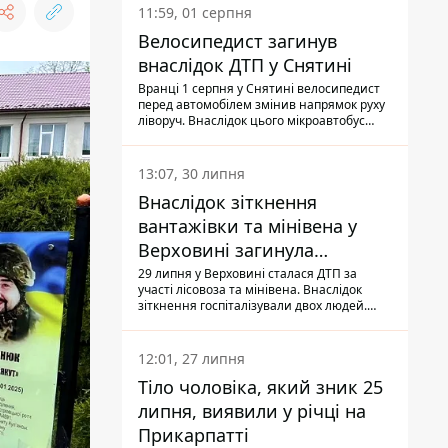
11:59, 01 серпня
Велосипедист загинув
внаслідок ДТП у Снятині
Вранці 1 серпня у Снятині велосипедист
перед автомобілем змінив напрямок руху
ліворуч. Внаслідок цього мікроавтобус
здійснив наїзд на керманича
двоколісного.
13:07, 30 липня
Внаслідок зіткнення
вантажівки та мінівена у
Верховині загинула
пасажирка, водійка - у
29 липня у Верховині сталася ДТП за
участі лісовоза та мінівена. Внаслідок
лікарні
зіткнення госпіталізували двох людей.
Попри зусилля медиків, 79-річна
пасажирка легковика померла у лікарні.
Також травми отримала водійка
12:01, 27 липня
автомобіля.
Тіло чоловіка, який зник 25
липня, виявили у річці на
Прикарпатті