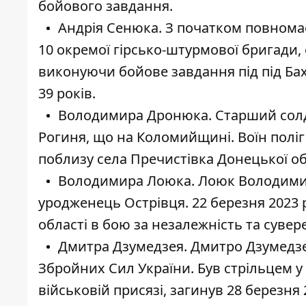
бойового завдання.
Андрія Сенюка. З початком повнома
10 окремої гірсько-штурмової бригади,
виконуючи бойове завдання під під Ба
39 років.
Володимира Дронюка. Старший сол
Рогиня, що на Коломийщині. Воїн поліг
поблизу села Пречистівка Донецької обл
Володимира Лоюка. Лоюк Володимир
уродженець Острівця. 22 березня 2023 
області в бою за незалежність та сувер
Дмитра Дзумедзея. Дмитро Дзумедзей
Збройних Сил України. Був стрільцем у
військовій присязі, загинув 28 березня 