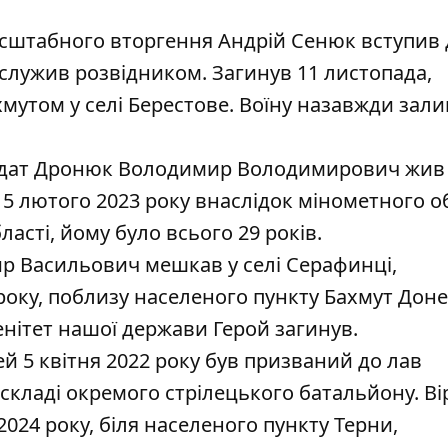
сштабного вторгення Андрій Сенюк вступив 
 служив розвідником. Загинув 11 листопада,
хмутом у селі Берестове. Воїну назавжди зал
дат Дронюк Володимир Володимирович жив у
 5 лютого 2023 року внаслідок мінометного о
асті, йому було всього 29 років.
 Васильович мешкав у селі Серафинці,
року, поблизу населеного пункту Бахмут Дон
енітет нашої держави Герой загинув.
 5 квітня 2022 року був призваний до лав
 складі окремого стрілецького батальйону. В
2024 року, біля населеного пункту Терни,