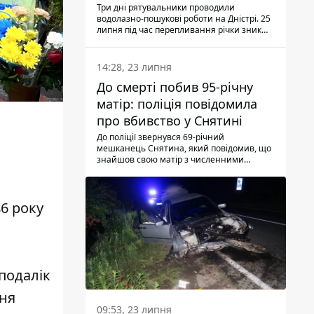
Три дні рятувальники проводили
водолазно-пошукові роботи на Дністрі. 25
липня під час перепливання річки зник
чоловік 2002 року народження. У
понеділок, 27 липня, надзвичайники
виявили тіло.
14:28, 23 липня
До смерті побив 95-річну
матір: поліція повідомила
про вбивство у Снятині
До поліції звернувся 69-річний
мешканець Снятина, який повідомив, що
знайшов свою матір з численними
тілесними ушкодженнями. Та, як
з'ясували правоохоронці, ці травми жінці
наніс її син.
86 року
еподалік
ння
09:53, 23 липня