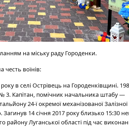
иланням на
міську раду
Городенки.
 честь воїнів:
 року в селі Острівець на Городенківщині. 19
 3. Капітан, помічник начальника штабу —
альйону 24-ї окремої механізованої Залізної
 Загинув 14 січня 2017 року близько 15:30 н
о району Луганської області під час викона