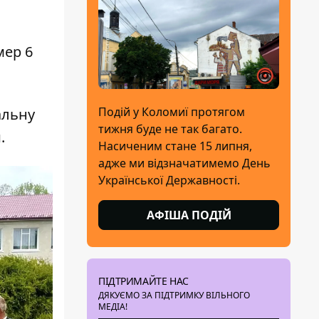
мер 6
Подій у Коломиї протягом
альну
тижня буде не так багато.
й.
Насиченим стане 15 липня,
адже ми відзначатимемо День
Української Державності.
АФІША ПОДІЙ
ПІДТРИМАЙТЕ НАС
ДЯКУЄМО ЗА ПІДТРИМКУ ВІЛЬНОГО
МЕДІА!