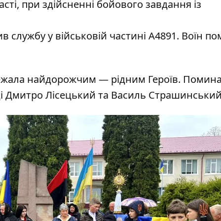
сті, при здійсненні бойового завдання із
 службу у військовій частині А4891. Воїн по
лежала найдорожчим — рідним Героїв. Помин
ці Дмитро Лісецький та Василь Страшинськи