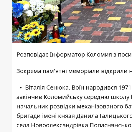
Розповідає
Інформатор Коломия
з пос
Зокрема пам'ятні меморіали відкрили на
Віталія Сенюка. Воїн народився 1971
закінчив Коломийську середню школу №
начальник розвідки механізованого бат
бригади імені князя Данила Галицького.
села Новоолександрівка Попаснянськог