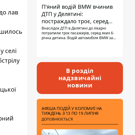
П'яний водій BMW вчинив
до лав
ДТП у Делятині:
постраждало троє, серед
них - дитина
Внаслідок ДТП в Делятині до лікарні
ишилось
потрапили троє пасажирів, серед яких 6-
річна дитина. Водій автомобіля BMW за
кермом був п'яним, кількість алкоголю в
крові майже у 13,5 раза перевищувала
 селі
допустиму норму.
бстрілу
В розділ
надзвичайні
новини
ецької
АФІША ПОДІЙ У КОЛОМИЇ НА
ТИЖДЕНЬ З 13 ПО 19 ЛИПНЯ
ірний
ДОПОВНЮЄТЬСЯ