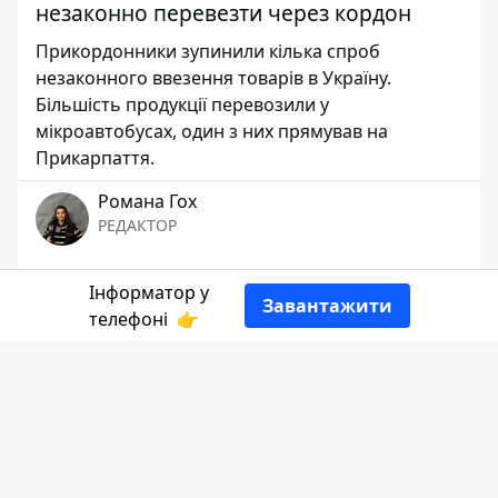
незаконно перевезти через кордон
Прикордонники зупинили кілька спроб
незаконного ввезення товарів в Україну.
Більшість продукції перевозили у
мікроавтобусах, один з них прямував на
Прикарпаття.
Романа Гох
РЕДАКТОР
👍
Інформатор у
Завантажити
телефоні
👉
Повідомляє
Інформатор Коломия
з
посиланням на
Західне регіональне