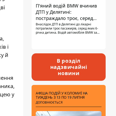
П'яний водій BMW вчинив
ві
ДТП у Делятині:
постраждало троє, серед
них - дитина
Внаслідок ДТП в Делятині до лікарні
потрапили троє пасажирів, серед яких 6-
річна дитина. Водій автомобіля BMW за
кермом був п'яним, кількість алкоголю в
а,
крові майже у 13,5 раза перевищувала
допустиму норму.
ів і
ку й
В розділ
надзвичайні
новини
лення
аника,
АФІША ПОДІЙ У КОЛОМИЇ НА
іцею у
ТИЖДЕНЬ З 13 ПО 19 ЛИПНЯ
ДОПОВНЮЄТЬСЯ