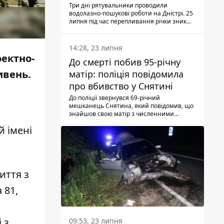
Три дні рятувальники проводили
водолазно-пошукові роботи на Дністрі. 25
липня під час перепливання річки зник
чоловік 2002 року народження. У
понеділок, 27 липня, надзвичайники
виявили тіло.
14:28, 23 липня
оектно-
До смерті побив 95-річну
ивень.
матір: поліція повідомила
про вбивство у Снятині
До поліції звернувся 69-річний
мешканець Снятина, який повідомив, що
знайшов свою матір з численними
тілесними ушкодженнями. Та, як
й імені
з'ясували правоохоронці, ці травми жінці
наніс її син.
иття з
 81,
 з
09:53, 23 липня