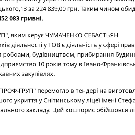
ького,13 за 224 839,00 грн. Таким чином обид
452 083 гривні.
УП", яким
керує
ЧУМАЧЕНКО СЕБАСТЬЯН
діяльності у ТОВ є діяльність у сфері прав
 робоами, будівництвом, прибирання будинк
ідприємство 10 років тому в Івано-Франківсь
жавних закупівлях.
 "ПРОФ-ГРУП" перемогло в
тендері
на виготов
ого укриття у Снітинському ліцеї імені Стеф
чального закладу. Цей кошторис обійшовся л