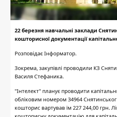
22 березня навчальні заклади Сняти
кошторисної документації капітальн
Розповідає
Інформатор.
Зокрема, закупівлі проводили КЗ Сняти
Василя Стефаника.
"Інтелект" планує проводити капіталь
обліковим номером 34964 Снятинського 
кошторис
вартував їм
227 244,00 грн. Л
кошторисну документацію для капіталь