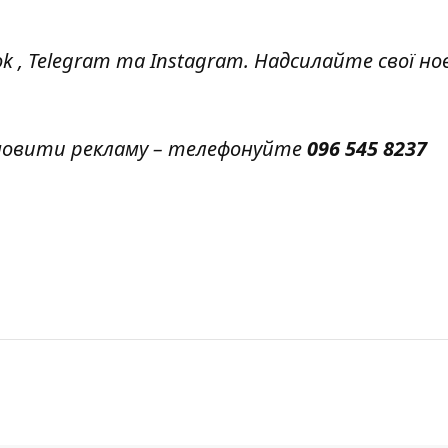
ok
,
Telegram
та
Instagram.
Надсилайте свої но
амовити рекламу – телефонуйте
096 545 8237