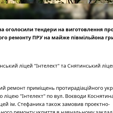
на оголосили тендери на виготовлення пр
ого ремонту ПРУ на майже півмільйона гр
нський ліцей "Інтелект" та Снятинський ліце
ний ремонт приміщень протирадіаційного укр
ліцею "Інтелект" по вул. Воєводи Коснятина
іцей ім. Стефаника також з
амовив
проектно-
ного ремонту укриття в навчальному закладі