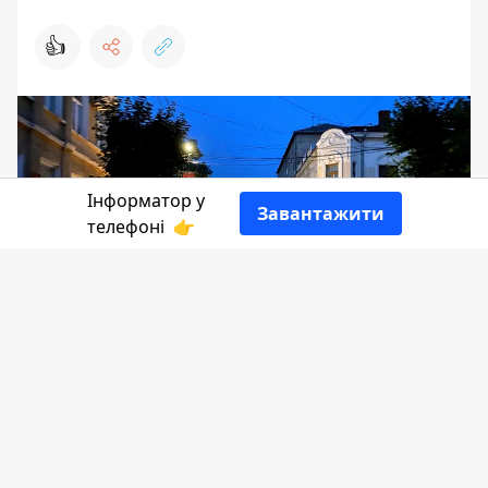
👍
Інформатор у
Завантажити
телефоні
👉
Наступного тижня у понеділок
Обленерго знову проводитиме планові
роботи, а через це протягом дня світло
може зникнути на 9-ти вулицях
Коломиї.