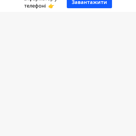
Завантажити
телефоні
👉
До 19 серпня залишилось 2 дні, а це
означає, що настав час придбати
кошики та наповнення до них з нагоди
свята Преображення Господнього.
Яблучка, персики, сливи, кукурудза,
виноград та багато іншої смакоти так і
припрошують всіх, хто йде базаром:
"купи мене". Хіба можна втриматись
від спокуси?
У скільки обійдеться спасівський кошик
коломиянам, дізнавався
Інформатор
.