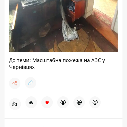
До теми:
Масштабна пожежа на АЗС у
Чернівцях
♥
🔥
😭
😆
😡
👍