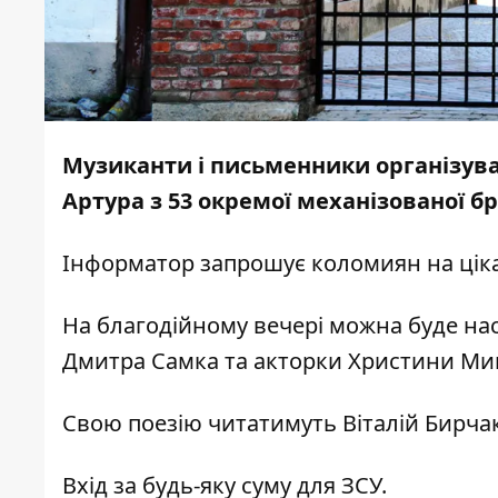
Музиканти і письменники організува
Артура з 53 окремої механізованої б
Інформатор
запрошує коломиян на цікав
На благодійному вечері можна буде нас
Дмитра Самка та акторки Христини Ми
Свою поезію читатимуть Віталій Бирча
Вхід за будь-яку суму для ЗСУ.