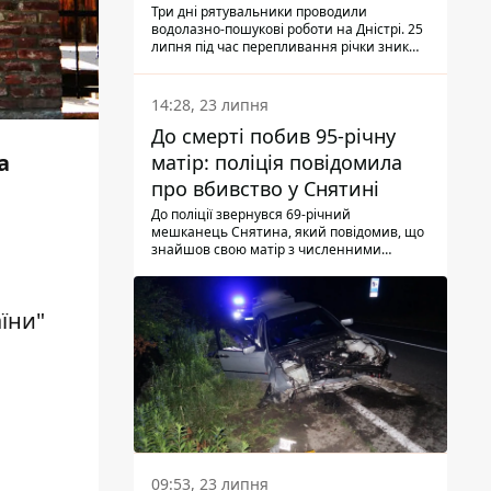
Три дні рятувальники проводили
водолазно-пошукові роботи на Дністрі. 25
липня під час перепливання річки зник
чоловік 2002 року народження. У
понеділок, 27 липня, надзвичайники
виявили тіло.
14:28, 23 липня
До смерті побив 95-річну
а
матір: поліція повідомила
про вбивство у Снятині
До поліції звернувся 69-річний
мешканець Снятина, який повідомив, що
знайшов свою матір з численними
тілесними ушкодженнями. Та, як
з'ясували правоохоронці, ці травми жінці
наніс її син.
їни"
09:53, 23 липня