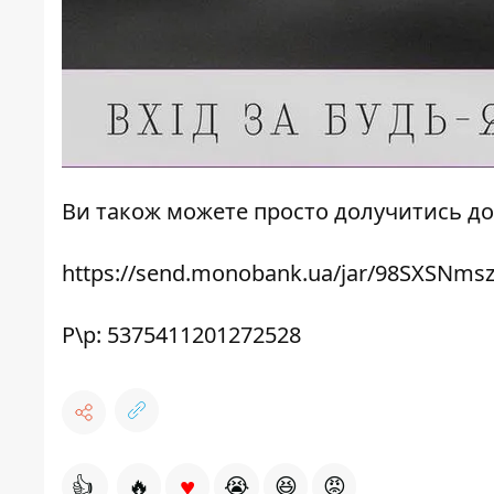
Ви також можете просто долучитись до
https://send.monobank.ua/jar/98SXSNms
Р\р: 5375411201272528
♥
👍
🔥
😭
😆
😡