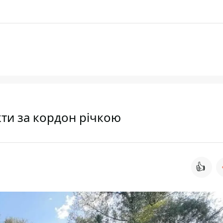
кти за кордон річкою
👍