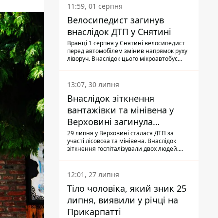
11:59, 01 серпня
Велосипедист загинув
внаслідок ДТП у Снятині
Вранці 1 серпня у Снятині велосипедист
перед автомобілем змінив напрямок руху
ліворуч. Внаслідок цього мікроавтобус
здійснив наїзд на керманича
двоколісного.
13:07, 30 липня
Внаслідок зіткнення
вантажівки та мінівена у
Верховині загинула
пасажирка, водійка - у
29 липня у Верховині сталася ДТП за
участі лісовоза та мінівена. Внаслідок
лікарні
зіткнення госпіталізували двох людей.
Попри зусилля медиків, 79-річна
пасажирка легковика померла у лікарні.
Також травми отримала водійка
12:01, 27 липня
автомобіля.
Тіло чоловіка, який зник 25
липня, виявили у річці на
Прикарпатті