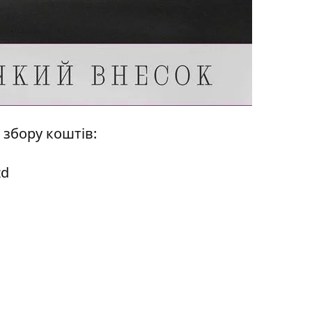
 збору коштів:
zd