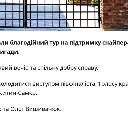
ли благодійний тур на підтримку снайпер
ригади
.
ий вечір та спільну добру справу.
олодитися виступом півфіналіста "Голосу кра
китин-Самко.
к та Олег Вишиванюк.