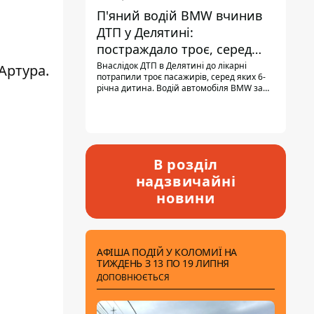
П'яний водій BMW вчинив
ДТП у Делятині:
постраждало троє, серед
них - дитина
Внаслідок ДТП в Делятині до лікарні
Артура.
потрапили троє пасажирів, серед яких 6-
річна дитина. Водій автомобіля BMW за
кермом був п'яним, кількість алкоголю в
крові майже у 13,5 раза перевищувала
допустиму норму.
В розділ
надзвичайні
новини
АФІША ПОДІЙ У КОЛОМИЇ НА
ТИЖДЕНЬ З 13 ПО 19 ЛИПНЯ
ДОПОВНЮЄТЬСЯ