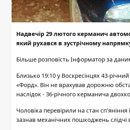
Надвечір 29 лютого керманич автомо
який рухався в зустрічному напрямк
Більше розповість
Інформатор
за
дани
Близько 19:10 у Воскресінцях 43-річн
«Форд». Він не врахував дорожню обста
наслідок - 36-річного керманича двохк
Чоловіка перевірили на стан сп'яніння 
зазнав механічних пошкоджень слідчі 