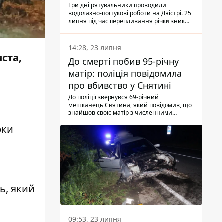
Три дні рятувальники проводили
водолазно-пошукові роботи на Дністрі. 25
липня під час перепливання річки зник
чоловік 2002 року народження. У
понеділок, 27 липня, надзвичайники
виявили тіло.
14:28, 23 липня
ста,
До смерті побив 95-річну
матір: поліція повідомила
про вбивство у Снятині
До поліції звернувся 69-річний
мешканець Снятина, який повідомив, що
знайшов свою матір з численними
тілесними ушкодженнями. Та, як
рки
з'ясували правоохоронці, ці травми жінці
наніс її син.
ь, який
09:53, 23 липня