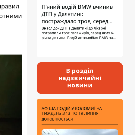
 правил
П'яний водій BMW вчинив
ДТП у Делятині:
ортними
постраждало троє, серед
них - дитина
Внаслідок ДТП в Делятині до лікарні
потрапили троє пасажирів, серед яких 6-
річна дитина. Водій автомобіля BMW за
кермом був п'яним, кількість алкоголю в
крові майже у 13,5 раза перевищувала
допустиму норму.
В розділ
надзвичайні
новини
АФІША ПОДІЙ У КОЛОМИЇ НА
ТИЖДЕНЬ З 13 ПО 19 ЛИПНЯ
ДОПОВНЮЄТЬСЯ