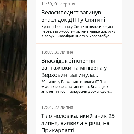
11:59, 01 серпня
Велосипедист загинув
внаслідок ДТП у Снятині
Вранці 1 серпня у Снятині велосипедист
перед автомобілем змінив напрямок руху
ліворуч. Внаслідок цього мікроавтобус
здійснив наїзд на керманича
двоколісного.
13:07, 30 липня
Внаслідок зіткнення
вантажівки та мінівена у
Верховині загинула
пасажирка, водійка - у
29 липня у Верховині сталася ДТП за
участі лісовоза та мінівена. Внаслідок
лікарні
зіткнення госпіталізували двох людей.
Попри зусилля медиків, 79-річна
пасажирка легковика померла у лікарні.
Також травми отримала водійка
12:01, 27 липня
автомобіля.
Тіло чоловіка, який зник 25
липня, виявили у річці на
Прикарпатті