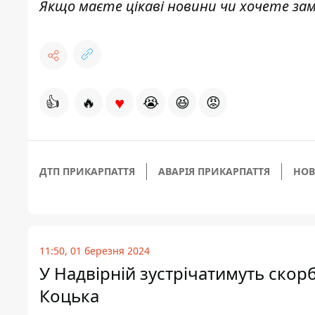
Якщо маєте цікаві новини чи хочете з
♥
👍
🔥
😭
😆
😡
ДТП ПРИКАРПАТТЯ
АВАРІЯ ПРИКАРПАТТЯ
НО
11:50, 01 березня 2024
У Надвірній зустрічатимуть скор
Коцька