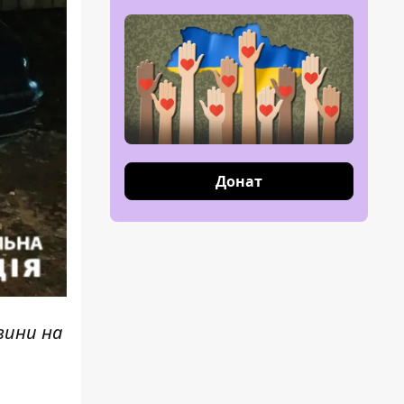
Донат
вини н
а