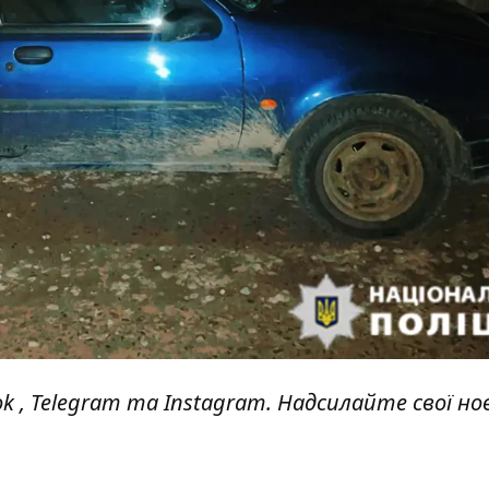
ok
,
Telegram
та
Instagram.
Надсилайте свої но