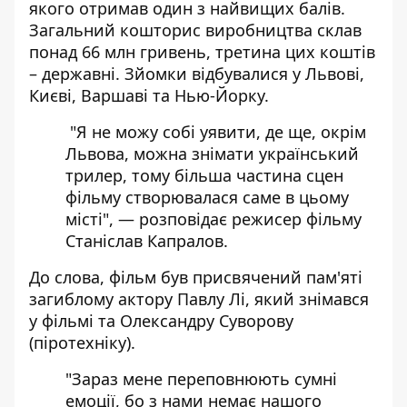
якого отримав один з найвищих балів.
Загальний кошторис виробництва склав
понад 66 млн гривень, третина цих коштів
– державні. Зйомки відбувалися у Львові,
Києві, Варшаві та Нью-Йорку.
"Я не можу собі уявити, де ще, окрім
Львова, можна знімати український
трилер, тому більша частина сцен
фільму створювалася саме в цьому
місті", — розповідає режисер фільму
Станіслав Капралов.
До слова, фільм був присвячений пам'яті
загиблому актору Павлу Лі, який знімався
у фільмі та Олександру Суворову
(піротехніку).
"Зараз мене переповнюють сумні
емоції, бо з нами немає нашого