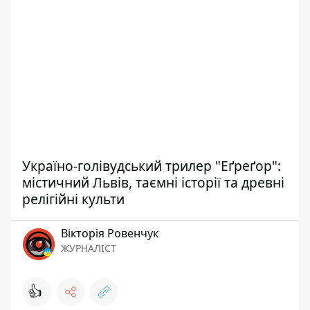
Україно-голівудський трилер "Еґреґор":
містичний Львів, таємні історії та древні
релігійні культи
Вікторія Ровенчук
ЖУРНАЛІСТ
👍