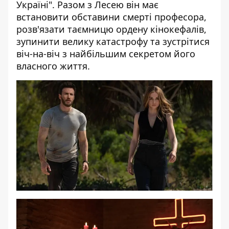
Україні". Разом з Лесею він має
встановити обставини смерті професора,
розв'язати таємницю ордену кінокефалів,
зупинити велику катастрофу та зустрітися
віч-на-віч з найбільшим секретом його
власного життя.