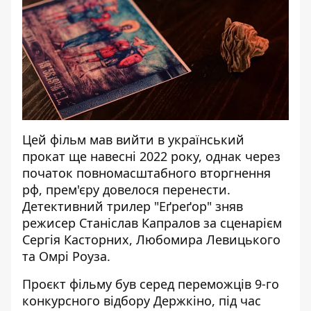
Цей фільм мав вийти в український
прокат ще навесні 2022 року, однак через
початок повномасштабного вторгнення
рф, прем'єру довелося перенести.
Детективний трилер "Еґреґор" зняв
режисер Станіслав Капралов за сценарієм
Сергія Касторних, Любомира Левицького
та Омрі Роуза.
Проєкт фільму був серед переможців 9-го
конкурсного відбору Держкіно, під час