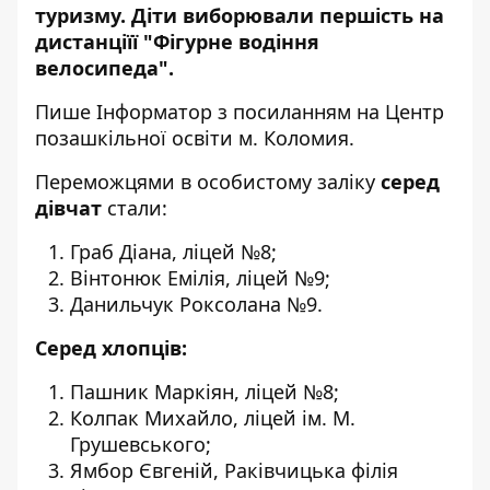
туризму. Діти виборювали першість на
дистанціїї "Фігурне водіння
велосипеда".
Пише
Інформатор
з
посиланням
на Центр
позашкільної освіти м. Коломия.
Переможцями в особистому заліку
серед
дівчат
стали:
Граб Діана, ліцей №8;
Вінтонюк Емілія, ліцей №9;
Данильчук Роксолана №9.
Серед хлопців:
Пашник Маркіян, ліцей №8;
Колпак Михайло, ліцей ім. М.
Грушевського;
Ямбор Євгеній, Раківчицька філія