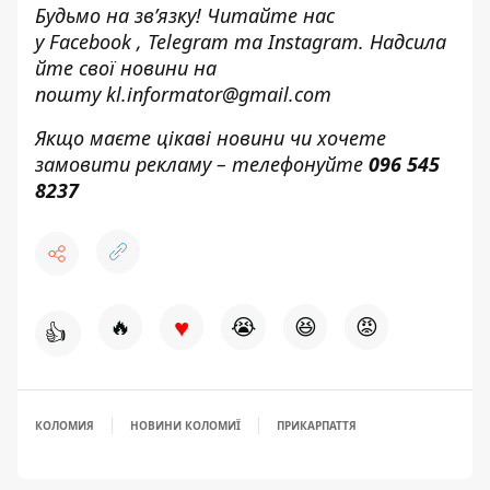
Будьмо на зв’язку! Читайте нас
у
Facebook
,
Telegram
та
Instagram.
Надсила
йте свої новини н
а
пошту
kl.informator@gmail.com
Якщо маєте цікаві новини чи хочете
замовити рекламу – телефонуйте
096 545
8237
♥
🔥
😭
😆
😡
👍
КОЛОМИЯ
НОВИНИ КОЛОМИЇ
ПРИКАРПАТТЯ