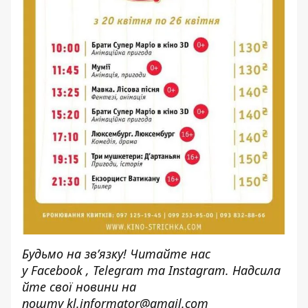
Будьмо на зв’язку! Читайте нас
у
Facebook
,
Telegram
та
Instagram.
Надсила
йте свої новини н
а
пошту
kl.informator@gmail.com