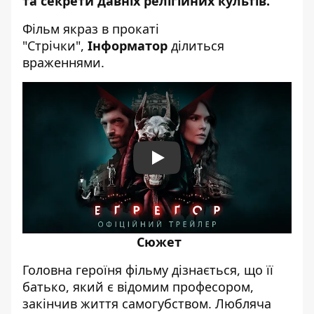
та секрети давніх релігійних культів.
Фільм якраз в прокаті
"Стрічки",
Інформатор
ділиться
враженнями.
Play
Сюжет
Головна героїня фільму дізнається, що її
батько, який є відомим професором,
закінчив життя самогубством. Любляча