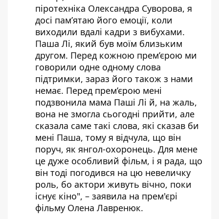
піротехніка Олександра Суворова, я
досі пам’ятаю його емоції, коли
виходили вдалі кадри з вибухами.
Паша Лі, який був моїм близьким
другом. Перед кожною прем’єрою ми
говорили одне одному слова
підтримки, зараз його також з нами
немає. Перед прем’єрою мені
подзвонила мама Паші Лі й, на жаль,
вона не змогла сьогодні прийти, але
сказала саме такі слова, які сказав би
мені Паша, тому я відчула, що він
поруч, як янгол-охоронець. Для мене
це дуже особливий фільм, і я рада, що
він тоді погодився на цю невеличку
роль, бо актори живуть вічно, поки
існує кіно", – заявила на прем'єрі
фільму Олена Лавренюк.