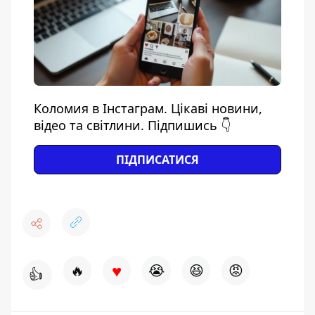
Коломия в Інстаграм. Цікаві новини,
відео та світлини. Підпишись 👇
ПІДПИСАТИСЯ
♥
🔥
😭
😆
😡
👍