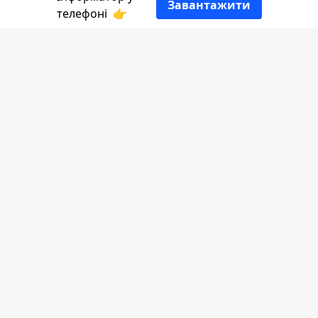
Завантажити
телефоні
👉
Інформатор Коломия
бажає вдалого дня. А
також нагадуємо про важливість
підтримки військовослужбовців, які вдень
і вночі боронять Україну від загарбників.
Зробити це можна
ТУТ
.
Народний прогноз погоди:
У народі цей день називали Павутинним,
тому що погоду "прогнозував" павук. Якщо