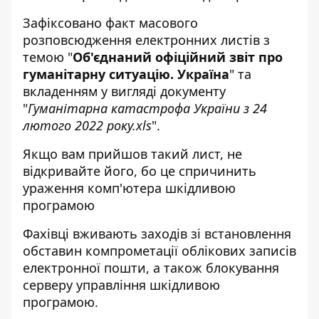
Зафіксовано факт масового
розповсюдження електронних листів з
темою "
Об'єднаний офіційний звіт про
гуманітарну ситуацію. Україна
" та
вкладенням у вигляді документу
"
Гуманітарна катастрофа України з 24
лютого 2022 року.xls
".
Якщо вам прийшов такий лист, не
відкривайте його, бо це спричинить
ураження комп'ютера шкідливою
програмою
Фахівці вживають заходів зі встановлення
обставин компрометації облікових записів
електронної пошти, а також блокування
серверу управління шкідливою
програмою.