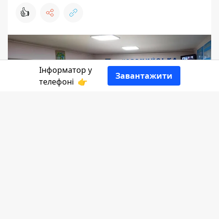
👍
Інформатор у
Завантажити
телефоні
👉
Понеділок У Коломийській РВА
розпочали із засідання. Йшлося про
порушення комендантської години,
надання фінансової підтримки
територіальними громадами району