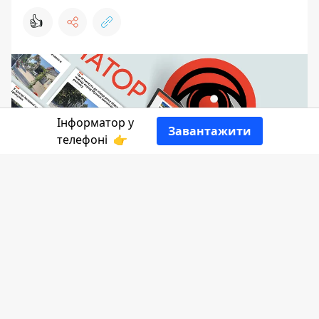
👍
Інформатор у
Завантажити
телефоні
👉
Ситуація в енергосистемі України все
ще складна, отже 5 червня на
Прикарпатті знову діятимуть графіки
погодинних відключень світла.