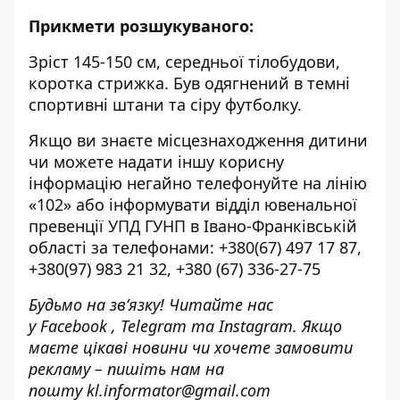
Прикмети розшукуваного:
Зріст 145-150 см, середньої тілобудови,
коротка стрижка. Був одягнений в темні
спортивні штани та сіру футболку.
Якщо ви знаєте місцезнаходження дитини
чи можете надати іншу корисну
інформацію негайно телефонуйте на лінію
«102» або інформувати відділ ювенальної
превенції УПД ГУНП в Івано-Франківській
області за телефонами: +380(67) 497 17 87,
+380(97) 983 21 32, +380 (67) 336-27-75
Будьмо на зв’язку! Читайте нас
у
Facebook
,
Telegram
та
Instagram.
Якщо
маєте цікаві новини чи хочете замовити
рекламу – пишіть нам на
пошту
kl.informator@gmail.com