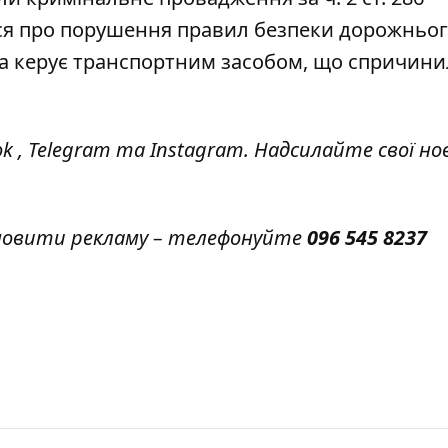
ься про порушення правил безпеки дорожньог
яка керує транспортним засобом, що спричин
ok
,
Telegram
та
Instagram.
Надсилайте свої но
амовити рекламу – телефонуйте
096 545 8237