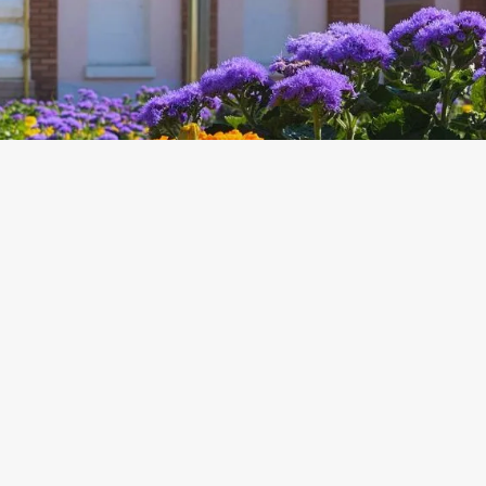
цю хмарну суботу, пропонуємо перелік культ