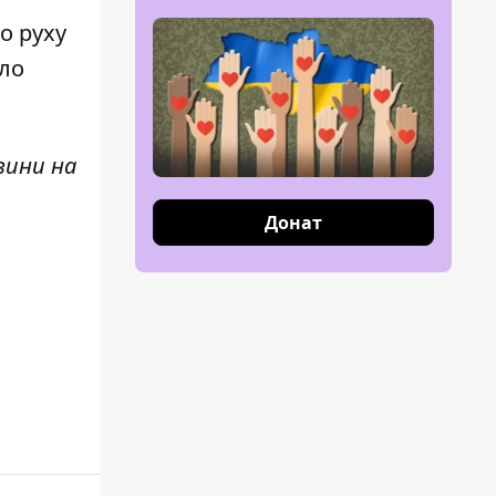
о руху
ило
вини н
а
Донат