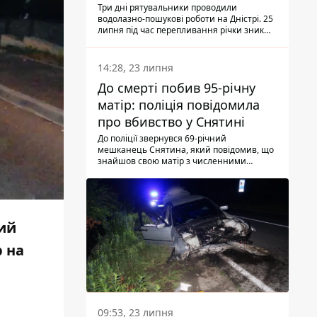
Три дні рятувальники проводили
водолазно-пошукові роботи на Дністрі. 25
липня під час перепливання річки зник
чоловік 2002 року народження. У
понеділок, 27 липня, надзвичайники
виявили тіло.
14:28, 23 липня
До смерті побив 95-річну
матір: поліція повідомила
про вбивство у Снятині
До поліції звернувся 69-річний
мешканець Снятина, який повідомив, що
знайшов свою матір з численними
тілесними ушкодженнями. Та, як
з'ясували правоохоронці, ці травми жінці
наніс її син.
кий
 на
09:53, 23 липня