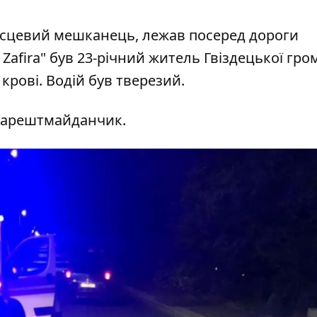
 місцевий мешканець, лежав посеред дороги
Zafira" був 23-річний житель Гвіздецької гро
крові. Водій був тверезий.
а арештмайданчик.