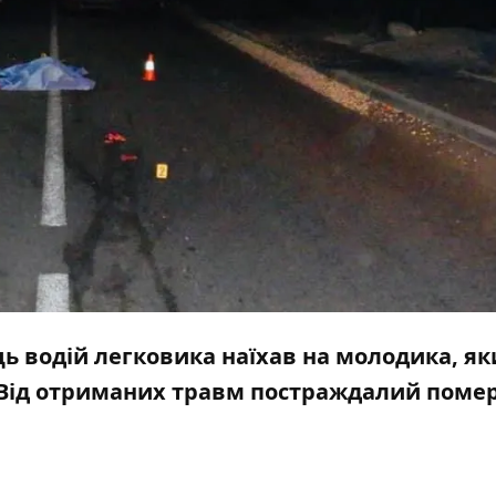
ець водій легковика наїхав на молодика, я
 Від отриманих травм постраждалий помер