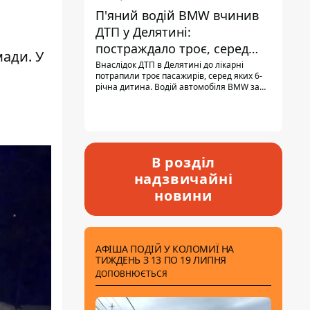
П'яний водій BMW вчинив
ДТП у Делятині:
постраждало троє, серед
мади. У
них - дитина
Внаслідок ДТП в Делятині до лікарні
потрапили троє пасажирів, серед яких 6-
річна дитина. Водій автомобіля BMW за
кермом був п'яним, кількість алкоголю в
крові майже у 13,5 раза перевищувала
допустиму норму.
В розділ
надзвичайні
новини
АФІША ПОДІЙ У КОЛОМИЇ НА
ТИЖДЕНЬ З 13 ПО 19 ЛИПНЯ
ДОПОВНЮЄТЬСЯ