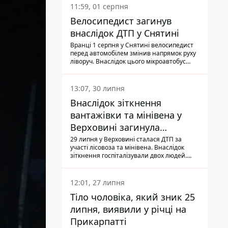
11:59, 01 серпня
Велосипедист загинув
внаслідок ДТП у Снятині
Вранці 1 серпня у Снятині велосипедист
перед автомобілем змінив напрямок руху
ліворуч. Внаслідок цього мікроавтобус
здійснив наїзд на керманича
двоколісного.
13:07, 30 липня
Внаслідок зіткнення
вантажівки та мінівена у
Верховині загинула
пасажирка, водійка - у
29 липня у Верховині сталася ДТП за
участі лісовоза та мінівена. Внаслідок
лікарні
зіткнення госпіталізували двох людей.
Попри зусилля медиків, 79-річна
пасажирка легковика померла у лікарні.
Також травми отримала водійка
12:01, 27 липня
автомобіля.
Тіло чоловіка, який зник 25
липня, виявили у річці на
Прикарпатті