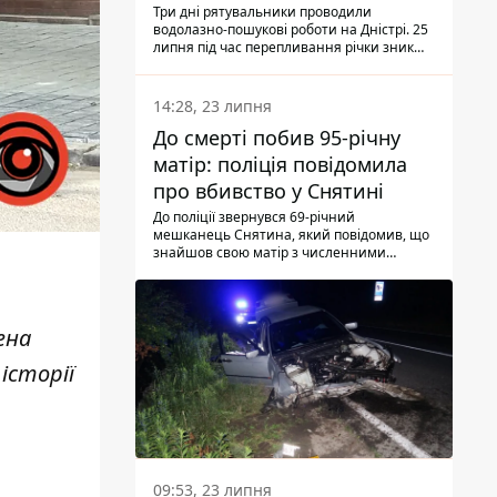
Три дні рятувальники проводили
водолазно-пошукові роботи на Дністрі. 25
липня під час перепливання річки зник
чоловік 2002 року народження. У
понеділок, 27 липня, надзвичайники
виявили тіло.
14:28, 23 липня
До смерті побив 95-річну
матір: поліція повідомила
про вбивство у Снятині
До поліції звернувся 69-річний
мешканець Снятина, який повідомив, що
знайшов свою матір з численними
тілесними ушкодженнями. Та, як
з'ясували правоохоронці, ці травми жінці
наніс її син.
ена
історії
09:53, 23 липня