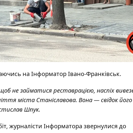
аючись на
Інформатор Івано-Франківськ.
щоб не займатися реставрацією, наспіх вивез
ліття міста Станіславова. Вона — свідок його 
стислав Шпук.
іт, журналісти Інформатора звернулися до