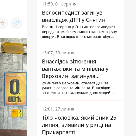
11:59, 01 серпня
Велосипедист загинув
внаслідок ДТП у Снятині
Вранці 1 серпня у Снятині велосипедист
перед автомобілем змінив напрямок руху
ліворуч. Внаслідок цього мікроавтобус
здійснив наїзд на керманича
двоколісного.
13:07, 30 липня
Внаслідок зіткнення
вантажівки та мінівена у
Верховині загинула
пасажирка, водійка - у
29 липня у Верховині сталася ДТП за
участі лісовоза та мінівена. Внаслідок
лікарні
зіткнення госпіталізували двох людей.
Попри зусилля медиків, 79-річна
пасажирка легковика померла у лікарні.
Також травми отримала водійка
12:01, 27 липня
автомобіля.
Тіло чоловіка, який зник 25
липня, виявили у річці на
Прикарпатті