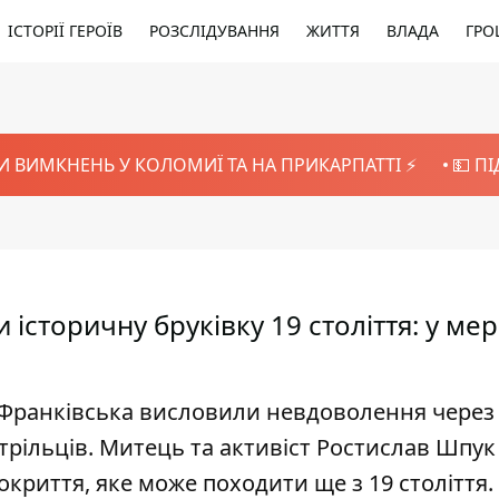
ІСТОРІЇ ГЕРОЇВ
РОЗСЛІДУВАННЯ
ЖИТТЯ
ВЛАДА
ГРО
И ВИМКНЕНЬ У КОЛОМИЇ ТА НА ПРИКАРПАТТІ ⚡️
💵 П
історичну бруківку 19 століття: у мері
-Франківська висловили невдоволення через
трільців. Митець та активіст Ростислав Шпук
криття, яке може походити ще з 19 століття.