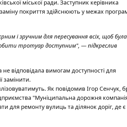
вської міської ради. Заступник керівника
 заміну покриття здійснюють у межах програ
єрним і зручним для пересування всіх, щоб була
обити тротуар доступним", — підкреслив
а не відповідала вимогам доступності для
ї замінити.
ізовуватимуть. Як повідомив Ігор Сенчук, б
дприємства "Муніципальна дорожня компанія
и для ремонту вулиць та ділянок доріг, де є