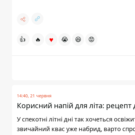
♥
👍
🔥
😭
😆
😡
14:40, 21 червня
Корисний напій для літа: рецепт
У спекотні літні дні так хочеться осв
звичайний квас уже набрид, варто спр