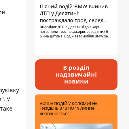
П'яний водій BMW вчинив
ми
ДТП у Делятині:
постраждало троє, серед
них - дитина
Внаслідок ДТП в Делятині до лікарні
потрапили троє пасажирів, серед яких 6-
річна дитина. Водій автомобіля BMW за
кермом був п'яним, кількість алкоголю в
крові майже у 13,5 раза перевищувала
допустиму норму.
В розділ
надзвичайні
новини
руківку
". У
АФІША ПОДІЙ У КОЛОМИЇ НА
 таке
ТИЖДЕНЬ З 13 ПО 19 ЛИПНЯ
ДОПОВНЮЄТЬСЯ