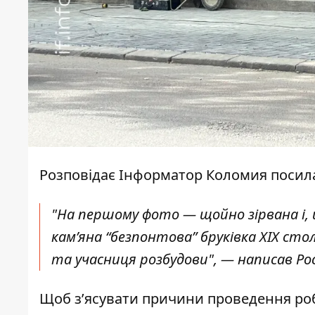
Розповідає
Інформатор Коломия
посил
"На першому фото — щойно зірвана і, 
кам’яна “безпонтова” бруківка XIX сто
та учасниця розбудови", —
написав
Ро
Щоб з’ясувати причини проведення роб