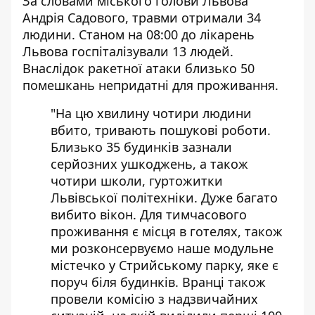
За словами міського голови Львова
Андрія Садового, травми отримали 34
людини. Станом на 08:00 до лікарень
Львова госпіталізували 13 людей.
Внаслідок ракетної атаки близько 50
помешкань непридатні для проживання.
"На цю хвилину чотири людини
вбито, тривають пошукові роботи.
Близько 35 будинків зазнали
серйозних ушкоджень, а також
чотири школи, гуртожитки
Львівської політехніки. Дуже багато
вибито вікон. Для тимчасового
проживання є місця в готелях, також
ми розконсервуємо наше модульне
містечко у Стрийському парку, яке є
поруч біля будинків. Вранці також
провели комісію з надзвичайних