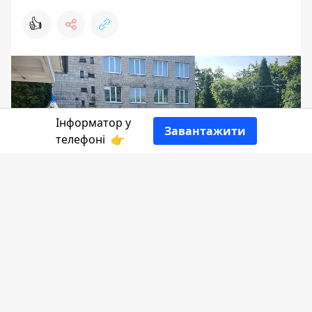
👍
Інформатор у
Завантажити
телефоні
👉
6 липня колектив Коломийського
індустріально-педагогічного фахового
коледжу висловили незгоду із
рішенням реорганізувати цей заклад
освіти. Кажуть, тут планують