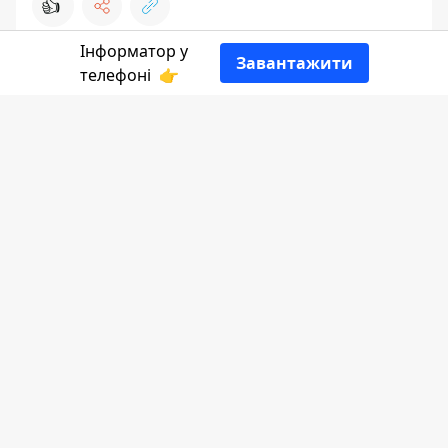
👍
Інформатор у
Завантажити
телефоні
👉
Повідомляє
Інформатор Коломия
з
посиланням на
мера Надвірної
.
Дмитро Ковалюк народився 10 жовтня
1993 року, проживав у селі Верхній
Майдан. Загинув військовослужбовець 19