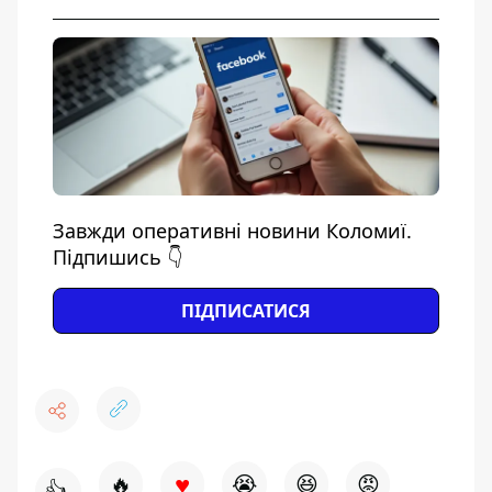
Завжди оперативні новини Коломиї.
Підпишись 👇
ПІДПИСАТИСЯ
♥
🔥
😭
😆
😡
👍