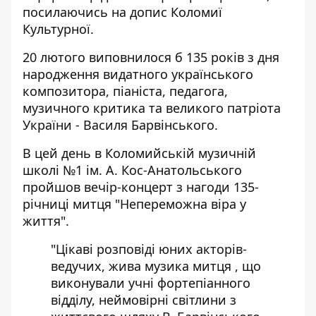
посилаючись на
допис
Коломиї
Культурної.
20 лютого виповнилося б 135 років з дня
народження видатного українського
композитора, піаніста, педагога,
музичного критика та великого патріота
України - Василя Барвінського.
В цей день в Коломийській музичній
школі №1 ім. А. Кос-Анатольського
пройшов вечір-концерт з нагоди 135-
річниці митця "Непереможна віра у
життя".
"Цікаві розповіді юних акторів-
ведучих, жива музика митця , що
виконували учні фортепіанного
відділу, неймовірні світлини з