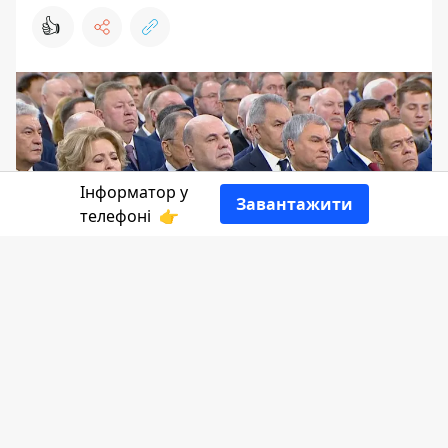
👍
Інформатор у
Завантажити
телефоні
👉
На щорічному зверненні до
Федеральних зборів 21 лютого путін
приділив чимало часу розмова про те,
як санкції буцімто не подіяли. Абвалу