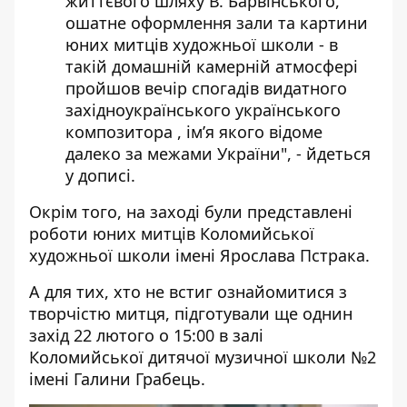
життєвого шляху В. Барвінського,
ошатне оформлення зали та картини
юних митців художньої школи - в
такій домашній камерній атмосфері
пройшов вечір спогадів видатного
західноукраїнського українського
композитора , ім’я якого відоме
далеко за межами України", - йдеться
у дописі.
Окрім того, на заході були представлені
роботи юних митців Коломийської
художньої школи імені Ярослава Пстрака.
А для тих, хто не встиг ознайомитися з
творчістю митця, підготували ще однин
захід 22 лютого о 15:00 в залі
Коломийської дитячої музичної школи №2
імені Галини Грабець.