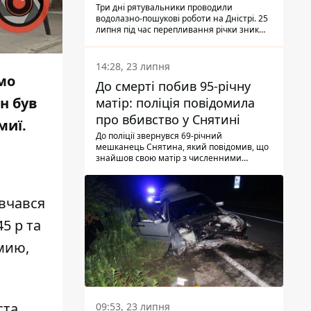
Три дні рятувальники проводили
водолазно-пошукові роботи на Дністрі. 25
липня під час перепливання річки зник
чоловік 2002 року народження. У
понеділок, 27 липня, надзвичайники
виявили тіло.
14:28, 23 липня
мо
До смерті побив 95-річну
н був
матір: поліція повідомила
про вбивство у Снятині
миї.
До поліції звернувся 69-річний
мешканець Снятина, який повідомив, що
знайшов свою матір з численними
тілесними ушкодженнями. Та, як
з'ясували правоохоронці, ці травми жінці
наніс її син.
авчався
5 р та
мию,
ста
09:53, 23 липня