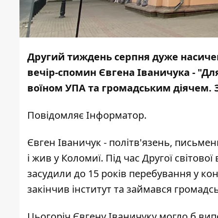
Другий тиждень серпня дуже насичени
вечір-спомин Євгена Іваничука - "Дл
воїном УПА та громадським діячем. За
Повідомляє
Інформатор
.
Євген Іваничук - політв'язень, письмен
і жив у Коломиї. Під час Другої світово
засудили до 15 років перебування у ко
закінчив інститут та займався громадсь
Цьогоріч Євгену Іваничуку могло б вип