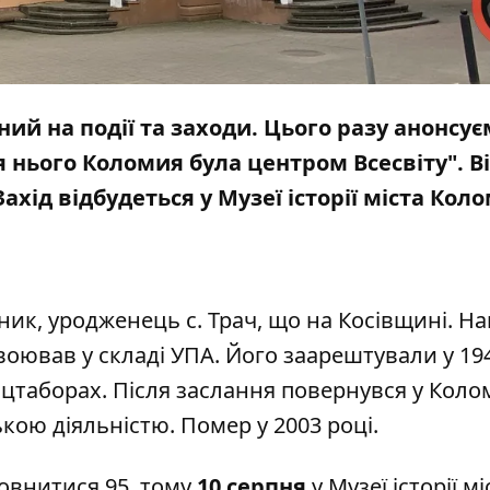
й на події та заходи. Цього разу анонсує
я нього Коломия була центром Всесвіту". Ві
хід відбудеться у Музеї історії міста Коло
ник, уродженець с. Трач, що на Косівщині. Н
ї воював у складі УПА. Його заарештували у 194
нцтаборах. Після заслання повернувся у Коло
кою діяльністю. Помер у 2003 році.
овнитися 95, тому
10 серпня
у Музеї історії мі