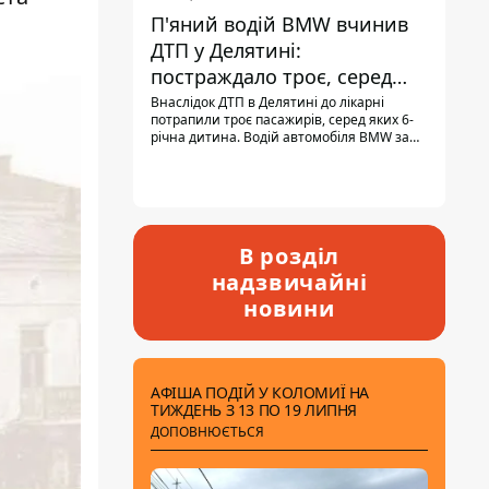
П'яний водій BMW вчинив
ДТП у Делятині:
постраждало троє, серед
них - дитина
Внаслідок ДТП в Делятині до лікарні
потрапили троє пасажирів, серед яких 6-
річна дитина. Водій автомобіля BMW за
кермом був п'яним, кількість алкоголю в
крові майже у 13,5 раза перевищувала
допустиму норму.
В розділ
надзвичайні
новини
АФІША ПОДІЙ У КОЛОМИЇ НА
ТИЖДЕНЬ З 13 ПО 19 ЛИПНЯ
ДОПОВНЮЄТЬСЯ