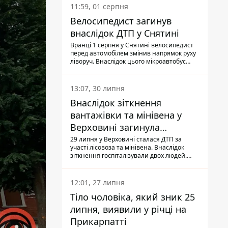
11:59, 01 серпня
Велосипедист загинув
внаслідок ДТП у Снятині
Вранці 1 серпня у Снятині велосипедист
перед автомобілем змінив напрямок руху
ліворуч. Внаслідок цього мікроавтобус
здійснив наїзд на керманича
двоколісного.
13:07, 30 липня
Внаслідок зіткнення
вантажівки та мінівена у
Верховині загинула
пасажирка, водійка - у
29 липня у Верховині сталася ДТП за
участі лісовоза та мінівена. Внаслідок
лікарні
зіткнення госпіталізували двох людей.
Попри зусилля медиків, 79-річна
пасажирка легковика померла у лікарні.
Також травми отримала водійка
12:01, 27 липня
автомобіля.
Тіло чоловіка, який зник 25
липня, виявили у річці на
Прикарпатті