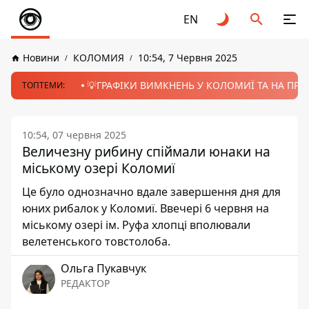
EN
Новини
КОЛОМИЯ
10:54, 7 Червня 2025
💡ГРАФІКИ ВИМКНЕНЬ У КОЛОМИЇ ТА НА ПРИК
ТОПТЕМИ:
10:54, 07 червня 2025
Величезну рибину спіймали юнаки на
міському озері Коломиї
Це було однозначно вдале завершення дня для
юних рибалок у Коломиї. Ввечері 6 червня на
міському озері ім. Руфа хлопці вполювали
велетенського товстолоба.
Ольга Пукавчук
РЕДАКТОР