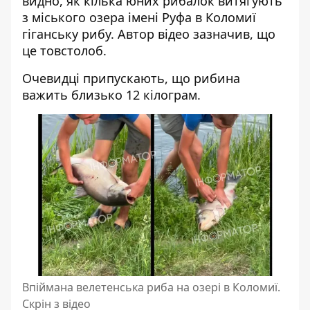
видно, як кілька юних рибалок витягують
з міського озера імені Руфа в Коломиї
гіганську рибу. Автор відео зазначив, що
це товстолоб.
Очевидці припускають, що рибина
важить близько 12 кілограм.
Впіймана велетенська риба на озері в Коломиї.
Скрін з відео