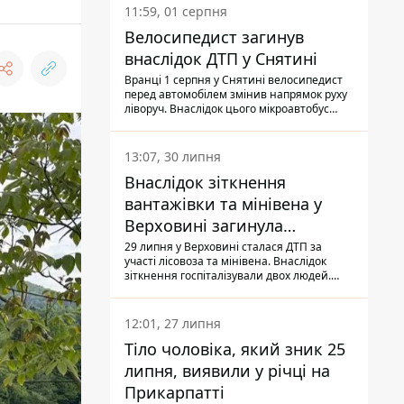
11:59, 01 серпня
Велосипедист загинув
внаслідок ДТП у Снятині
Вранці 1 серпня у Снятині велосипедист
перед автомобілем змінив напрямок руху
ліворуч. Внаслідок цього мікроавтобус
здійснив наїзд на керманича
двоколісного.
13:07, 30 липня
Внаслідок зіткнення
вантажівки та мінівена у
Верховині загинула
пасажирка, водійка - у
29 липня у Верховині сталася ДТП за
участі лісовоза та мінівена. Внаслідок
лікарні
зіткнення госпіталізували двох людей.
Попри зусилля медиків, 79-річна
пасажирка легковика померла у лікарні.
Також травми отримала водійка
12:01, 27 липня
автомобіля.
Тіло чоловіка, який зник 25
липня, виявили у річці на
Прикарпатті