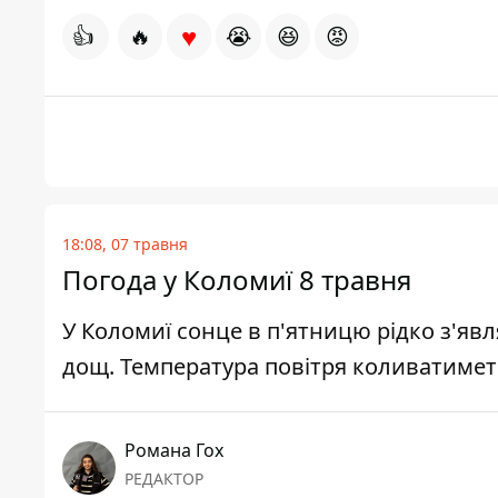
♥
👍
🔥
😭
😆
😡
18:08, 07 травня
Погода у Коломиї 8 травня
У Коломиї сонце в п'ятницю рідко з'явл
дощ. Температура повітря коливатиметь
Романа Гох
РЕДАКТОР