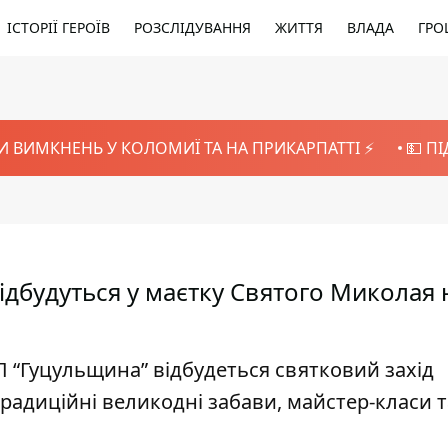
ІСТОРІЇ ГЕРОЇВ
РОЗСЛІДУВАННЯ
ЖИТТЯ
ВЛАДА
ГРО
И ВИМКНЕНЬ У КОЛОМИЇ ТА НА ПРИКАРПАТТІ ⚡️
💵 П
відбудуться у маєтку Святого Миколая 
 “Гуцульщина” відбудеться святковий захід
традиційні великодні забави, майстер-класи т