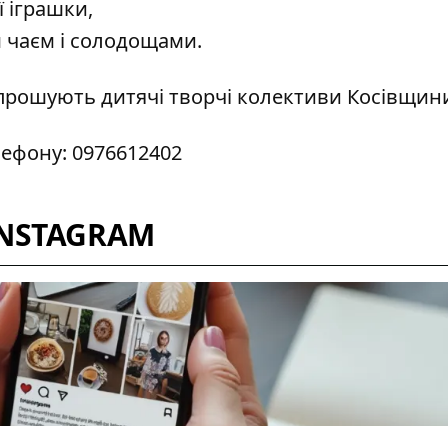
ї іграшки,
чаєм і солодощами.
апрошують дитячі творчі колективи Косівщин
лефону: 0976612402
INSTAGRAM