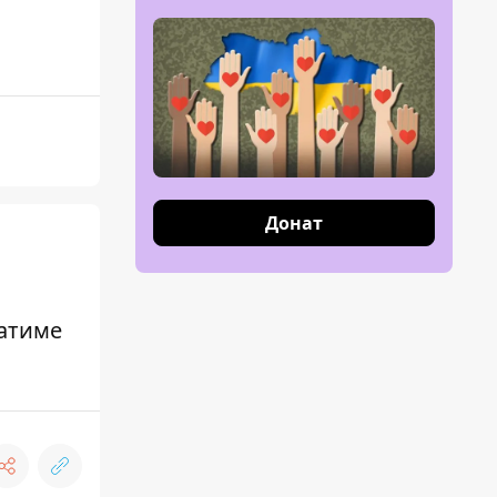
Донат
датиме