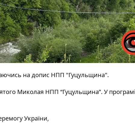
аючись на
допис
НПП "Гуцульщина".
вятого Миколая НПП “Гуцульщина”. У програм
еремогу України,