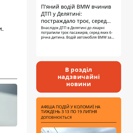
П'яний водій BMW вчинив
ДТП у Делятині:
постраждало троє, серед
них - дитина
и.
Внаслідок ДТП в Делятині до лікарні
потрапили троє пасажирів, серед яких 6-
річна дитина. Водій автомобіля BMW за
кермом був п'яним, кількість алкоголю в
крові майже у 13,5 раза перевищувала
допустиму норму.
В розділ
надзвичайні
новини
АФІША ПОДІЙ У КОЛОМИЇ НА
ТИЖДЕНЬ З 13 ПО 19 ЛИПНЯ
ДОПОВНЮЄТЬСЯ