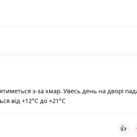
ятиметься з-за хмар. Увесь день на дворі па
ся від +12°С до +21°С
👍