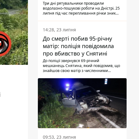
Три дні рятувальники проводили
водолазно-пошукові роботи на Дністрі. 25
липня під час перепливання річки зник
чоловік 2002 року народження. У
понеділок, 27 липня, надзвичайники
виявили тіло.
14:28, 23 липня
До смерті побив 95-річну
матір: поліція повідомила
про вбивство у Снятині
До поліції звернувся 69-річний
мешканець Снятина, який повідомив, що
знайшов свою матір з численними
тілесними ушкодженнями. Та, як
з'ясували правоохоронці, ці травми жінці
наніс її син.
і
09:53, 23 липня