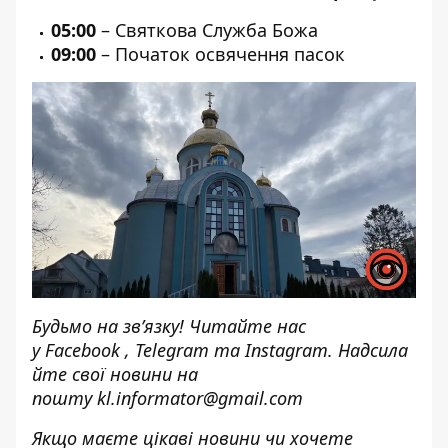
05:00
– Святкова Служба Божа
09:00
– Початок освячення пасок
Будьмо на зв’язку! Читайте нас
у
Facebook
,
Telegram
та
Instagram.
Надсила
йте свої новини н
а
пошту
kl.informator@gmail.com
Якщо маєте цікаві новини чи хочете