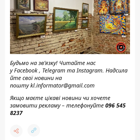
Будьмо на зв’язку! Читайте нас
у
Facebook
,
Telegram
та
Instagram.
Надсила
йте свої новини н
а
пошту
kl.informator@gmail.com
Якщо маєте цікаві новини чи хочете
замовити рекламу – телефонуйте
096 545
8237