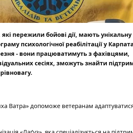
 які пережили бойові дії, мають унікальну
аму психологічної реабілітації у Карпата
березня - вони працюватимуть з фахівцями,
відуальних сесіях, зможуть знайти підтри
рівновагу.
Тиха Ватра» допоможе ветеранам адаптуватис
зація «Лаґуз», яка спеціалізується на підтри