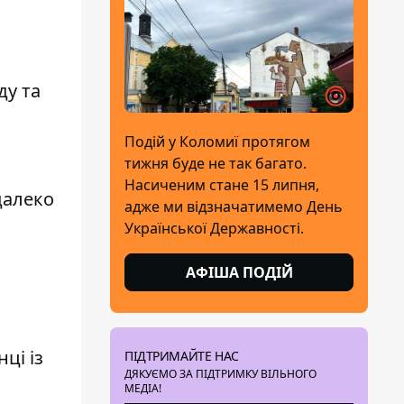
ду та
Подій у Коломиї протягом
тижня буде не так багато.
Насиченим стане 15 липня,
далеко
адже ми відзначатимемо День
Української Державності.
АФІША ПОДІЙ
ці із
ПІДТРИМАЙТЕ НАС
ДЯКУЄМО ЗА ПІДТРИМКУ ВІЛЬНОГО
МЕДІА!