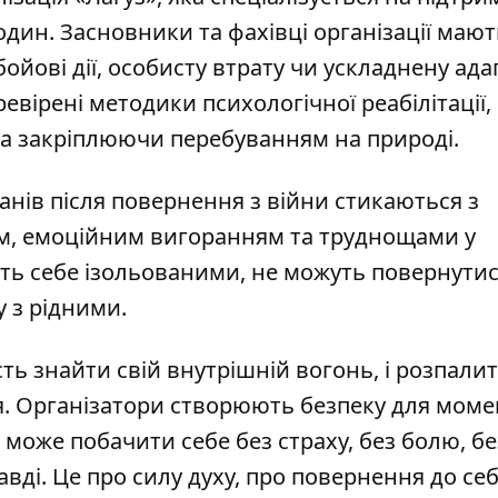
родин. Засновники та фахівці організації мают
ойові дії, особисту втрату чи ускладнену ад
вірені методики психологічної реабілітації,
та закріплюючи перебуванням на природі.
анів після повернення з війни стикаються з
м, емоційним вигоранням та труднощами у
ють себе ізольованими, не можуть повернутис
 з рідними.
сть знайти свій внутрішній вогонь, і розпали
ся. Організатори створюють безпеку для моме
може побачити себе без страху, без болю, бе
авді. Це про силу духу, про повернення до себ