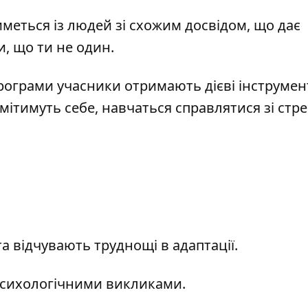
иметься із людей зі схожим досвідом, що дає
и, що ти не один.
рограми учасники отримають дієві інструмен
ітимуть себе, навчаться справлятися зі стре
та відчувають труднощі в адаптації.
 психологічними викликами.