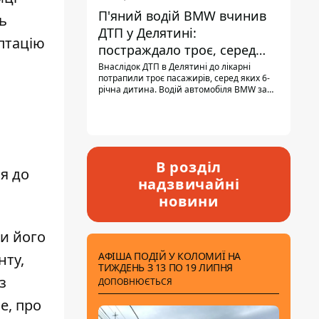
П'яний водій BMW вчинив
ь
ДТП у Делятині:
аптацію
постраждало троє, серед
них - дитина
Внаслідок ДТП в Делятині до лікарні
потрапили троє пасажирів, серед яких 6-
річна дитина. Водій автомобіля BMW за
кермом був п'яним, кількість алкоголю в
крові майже у 13,5 раза перевищувала
допустиму норму.
В розділ
я до
надзвичайні
новини
ти його
АФІША ПОДІЙ У КОЛОМИЇ НА
нту,
ТИЖДЕНЬ З 13 ПО 19 ЛИПНЯ
з
ДОПОВНЮЄТЬСЯ
е, про