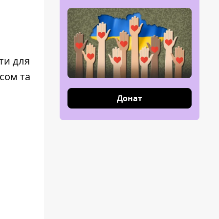
ти для
сом та
Донат