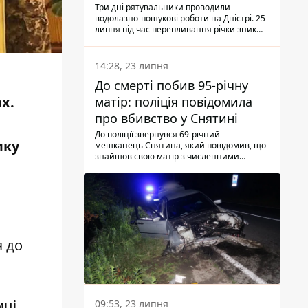
Три дні рятувальники проводили
водолазно-пошукові роботи на Дністрі. 25
липня під час перепливання річки зник
чоловік 2002 року народження. У
понеділок, 27 липня, надзвичайники
виявили тіло.
14:28, 23 липня
До смерті побив 95-річну
х.
матір: поліція повідомила
про вбивство у Снятині
До поліції звернувся 69-річний
мку
мешканець Снятина, який повідомив, що
знайшов свою матір з численними
тілесними ушкодженнями. Та, як
з'ясували правоохоронці, ці травми жінці
наніс її син.
я до
мці
09:53, 23 липня