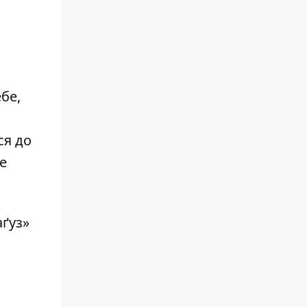
бе,
ся до
е
аґуз»