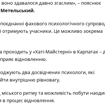
ли воно здавалося давно згаслим», – пояснює
 Метельський.
у поєднанні фахового психологічного супрово
кі отримують учасники. Це можливо зокрема
проходить у «Хаті-Майстерні» в Карпатах – 
 сприяє відновленню.
воджують два досвідчених психологи, які
йти внутрішню рівновагу.
д міського ритму та можливість побути наодин
 в процес відновлення.