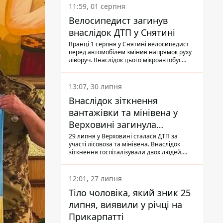
11:59, 01 серпня
Велосипедист загинув
внаслідок ДТП у Снятині
Вранці 1 серпня у Снятині велосипедист
перед автомобілем змінив напрямок руху
ліворуч. Внаслідок цього мікроавтобус
здійснив наїзд на керманича
двоколісного.
13:07, 30 липня
Внаслідок зіткнення
вантажівки та мінівена у
Верховині загинула
пасажирка, водійка - у
29 липня у Верховині сталася ДТП за
участі лісовоза та мінівена. Внаслідок
лікарні
зіткнення госпіталізували двох людей.
Попри зусилля медиків, 79-річна
пасажирка легковика померла у лікарні.
Також травми отримала водійка
12:01, 27 липня
автомобіля.
Тіло чоловіка, який зник 25
липня, виявили у річці на
Прикарпатті