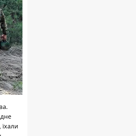
ва.
ідне
 їхали
.