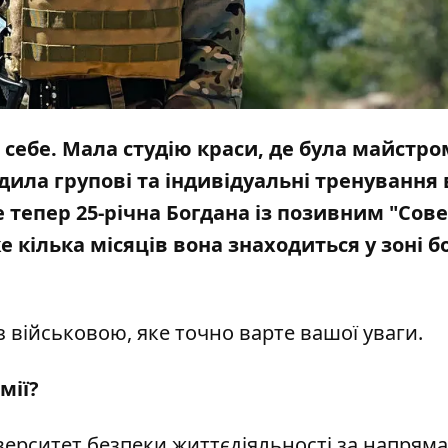
себе. Мала студію краси, де була майстро
дила групові та індивідуальні тренування 
 тепер 25-річна Богдана із позивним "Совен
 кілька місяців вона знаходиться у зоні 
з військовою, яке точно варте вашої уваги.
мії?
верситет безпеки життєдіяльності за напрям