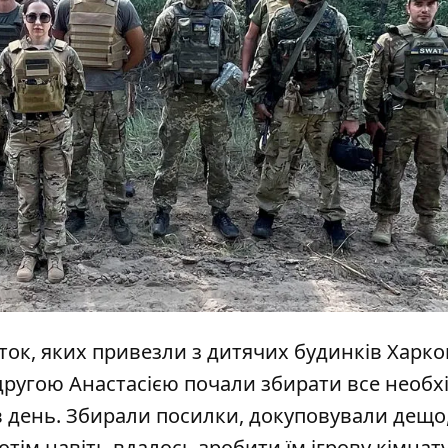
іток, яких привезли з дитячих будинків Харко
одругою Анастасією почали збирати все необх
 в день. Збирали посилки, докуповували дещо,
Потім навіть вдалось зробити їм ігрову кімнату