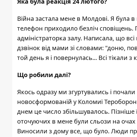
Яка була реакція 24 лютого?
Війна застала мене в Молдові. Я була в
телефон приходило безліч сповіщень. 
адміністраторка залу. Написала, що всі 
дзвінок від мами зі словами: "доню, п
той день я і повернулась... Всі тікали з 
Що робили далі?
Якось одразу ми згуртувались і почал
новосформованій у Коломиї Теробороні.
днем це число збільшувалось. Пізніше ї
оточуючих в мене були сльози на очах 
Виносили з дому все, що було. Люди пр