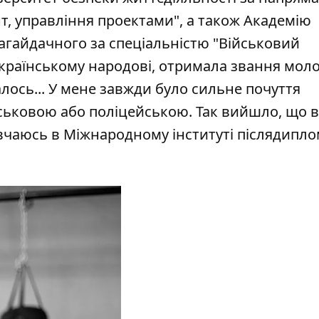
т, управління проектами", а також Академію
Сагайдачного за спеціальністю "Військовий
 українському народові, отримала звання мо
алось... У мене завжди було сильне почуття
ійськовою або поліцейською. Так вийшло, що 
вчаюсь в Міжнародному інституті післядипло