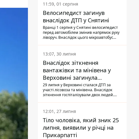
11:59, 01 серпня
Велосипедист загинув
внаслідок ДТП у Снятині
Вранці 1 серпня у Снятині велосипедист
перед автомобілем змінив напрямок руху
ліворуч. Внаслідок цього мікроавтобус
здійснив наїзд на керманича
двоколісного.
13:07, 30 липня
Внаслідок зіткнення
вантажівки та мінівена у
Верховині загинула
пасажирка, водійка - у
29 липня у Верховині сталася ДТП за
участі лісовоза та мінівена. Внаслідок
лікарні
зіткнення госпіталізували двох людей.
Попри зусилля медиків, 79-річна
пасажирка легковика померла у лікарні.
Також травми отримала водійка
12:01, 27 липня
автомобіля.
Тіло чоловіка, який зник 25
липня, виявили у річці на
Прикарпатті