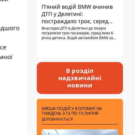
П'яний водій BMW вчинив
ДТП у Делятині:
постраждало троє, серед
лодшого
них - дитина
Внаслідок ДТП в Делятині до лікарні
потрапили троє пасажирів, серед яких 6-
річна дитина. Водій автомобіля BMW за
кермом був п'яним, кількість алкоголю в
все
крові майже у 13,5 раза перевищувала
допустиму норму.
мної
В розділ
надзвичайні
новини
АФІША ПОДІЙ У КОЛОМИЇ НА
ТИЖДЕНЬ З 13 ПО 19 ЛИПНЯ
ДОПОВНЮЄТЬСЯ