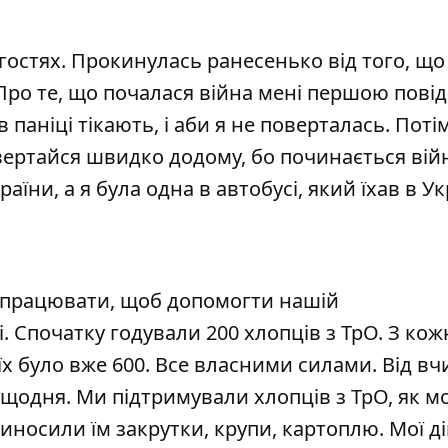
 гостях. Прокинулась ранесенько від того, що
Про те, що почалася війна мені першою пові
в паніці тікають, і аби я не поверталась. Поті
овертайся швидко додому, бо починається війн
країни, а я була одна в автобусі, який їхав в Ук
и працювати, щоб допомогти нашій
 Спочатку годували 200 хлопців з ТрО. З ко
х було вже 600. Все власними силами. Від вч
щодня. Ми підтримували хлопців з ТрО, як мо
иносили їм закрутки, крупи, картоплю. Мої ді