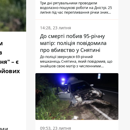
Три дні рятувальники проводили
водолазно-пошукові роботи на Дністрі. 25
липня під час перепливання річки зник
чоловік 2002 року народження. У
понеділок, 27 липня, надзвичайники
виявили тіло.
14:28, 23 липня
До смерті побив 95-річну
м
матір: поліція повідомила
про вбивство у Снятині
в
До поліції звернувся 69-річний
я" – є
мешканець Снятина, який повідомив, що
знайшов свою матір з численними
бойових
тілесними ушкодженнями. Та, як
з'ясували правоохоронці, ці травми жінці
наніс її син.
ами
09:53, 23 липня