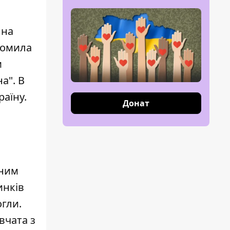
 на
домила
м
а". В
раїну.
Донат
жним
инків
гли.
вчата з