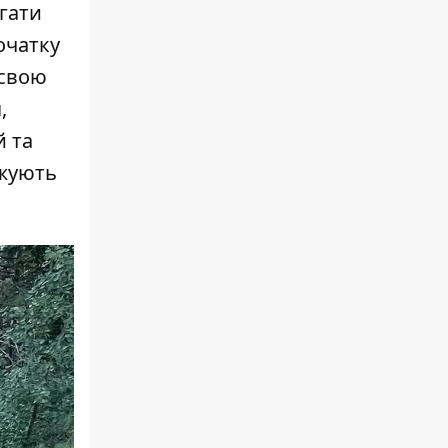
агати
очатку
 свою
,
й та
вжують