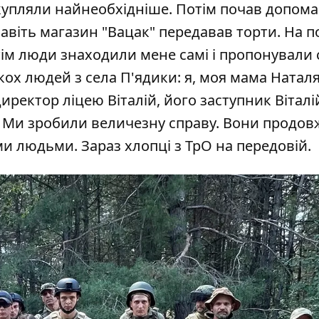
, купляли найнеобхідніше. Потім почав допом
авіть магазин "Вацак" передавав торти. На п
отім люди знаходили мене самі і пропонували
кох людей з села П'ядики: я, моя мама Наталя
ректор ліцею Віталій, його заступник Віталі
. Ми зробили величезну справу. Вони продо
ми людьми. Зараз хлопці з ТрО на передовій.