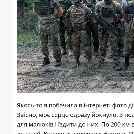
Якось-то я побачила в інтернеті фото д
Звісно, моє серце одразу йокнуло. З п
для малюків і їздити до них. По 200 км
до дітей. Купали їх, годували, бавили. 