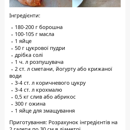
Інгредієнти:
180-200 г борошна
100-105 г масла
1 яйце
50 г цукрової пудри
дрібка солі
1 ч. л розпушувача
2 ст. л сметани, йогурту або крижаної
води
3-4 ст. л коричневого цукру
3-4 ст. л крохмалю
0,5 кг слив або абрикос
300 г ожина
1 яйце для змащування
Приготування: Розрахунок інгредієнтів на
2 галети по 30 см в діаметрі.