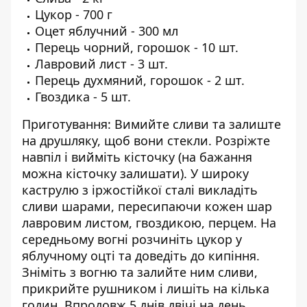
Цукор - 700 г
Оцет яблучний - 300 мл
Перець чорний, горошок - 10 шт.
Лавровий лист - 3 шт.
Перець духмяний, горошок - 2 шт.
Гвоздика - 5 шт.
Приготування: Вимийте сливи та залиште
на друшляку, щоб вони стекли. Розріжте
навпіл і вийміть кісточку (на бажання
можна кісточку залишати). У широку
каструлю з іржостійкої сталі викладіть
сливи шарами, пересипаючи кожен шар
лавровим листом, гвоздикою, перцем. На
середньому вогні розчиніть цукор у
яблучному оцті та доведіть до кипіння.
Зніміть з вогню та залийте ним сливи,
прикрийте рушником і лишіть на кілька
годин. Впродовж 5 днів двічі на день