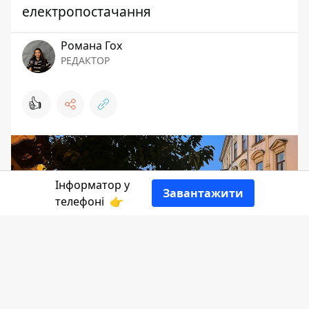
електропостачання
Романа Гох
РЕДАКТОР
👍
Інформатор у
Завантажити
телефоні
👉