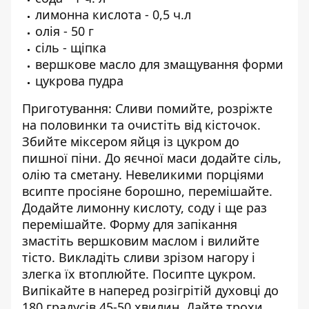
лимонна кислота - 0,5 ч.л
олія - 50 г
сіль - щіпка
вершкове масло для змащування форми
цукрова пудра
Приготування: Сливи помийте, розріжте
на половинки та очистіть від кісточок.
Збийте міксером яйця із цукром до
пишної піни. До яєчної маси додайте сіль,
олію та сметану. Невеликими порціями
всипте просіяне борошно, перемішайте.
Додайте лимонну кислоту, соду і ще раз
перемішайте. Форму для запікання
змастіть вершковим маслом і вилийте
тісто. Викладіть сливи зрізом нагору і
злегка їх втоплюйте. Посипте цукром.
Випікайте в наперед розігрітій духовці до
180 градусів 45-50 хвилин. Дайте трохи