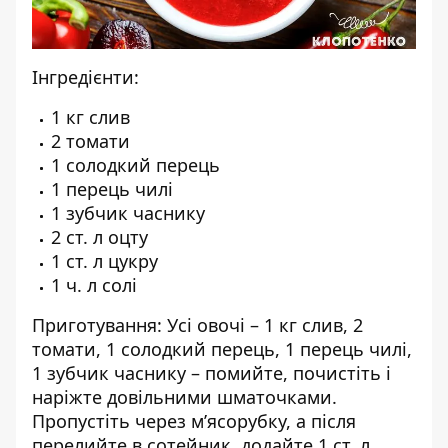
Інгредієнти:
1 кг слив
2 томати
1 солодкий перець
1 перець чилі
1 зубчик часнику
2 ст. л оцту
1 ст. л цукру
1 ч. л солі
Приготування: Усі овочі – 1 кг слив, 2
томати, 1 солодкий перець, 1 перець чилі,
1 зубчик часнику – помийте, почистіть і
наріжте довільними шматочками.
Пропустіть через м’ясорубку, а після
перелийте в сотейник, додайте 1 ст. л