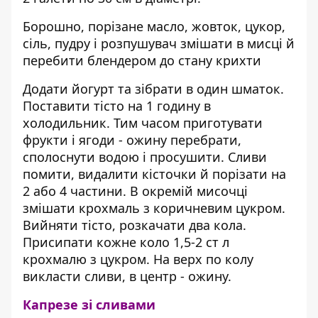
Борошно, порізане масло, жовток, цукор,
сіль, пудру і розпушувач змішати в мисці й
перебити блендером до стану крихти
Додати йогурт та зібрати в один шматок.
Поставити тісто на 1 годину в
холодильник. Тим часом приготувати
фрукти і ягоди - ожину перебрати,
сполоснути водою і просушити. Сливи
помити, видалити кісточки й порізати на
2 або 4 частини. В окремій мисочці
змішати крохмаль з коричневим цукром.
Вийняти тісто, розкачати два кола.
Присипати кожне коло 1,5-2 ст л
крохмалю з цукром. На верх по колу
викласти сливи, в центр - ожину.
Капрезе зі сливами