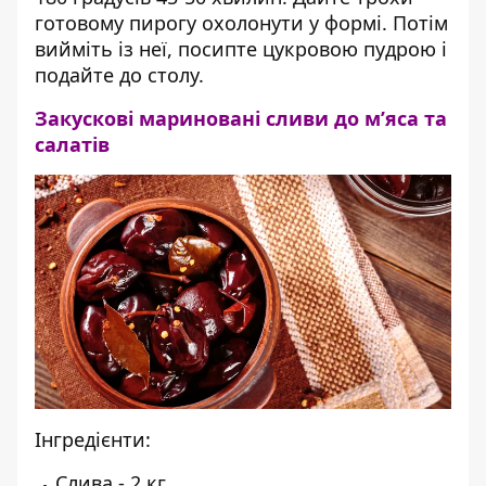
готовому пирогу охолонути у формі. Потім
вийміть із неї, посипте цукровою пудрою і
подайте до столу.
Закускові мариновані сливи до м’яса та
салатів
Інгредієнти:
Слива - 2 кг