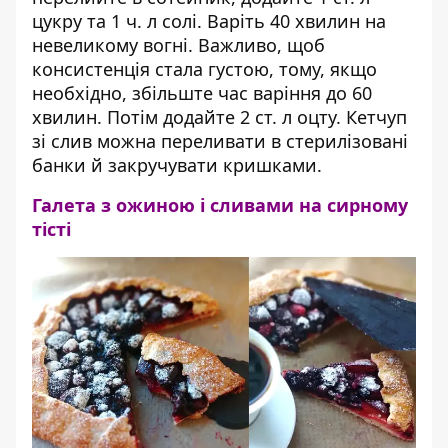
цукру та 1 ч. л солі. Варіть 40 хвилин на
невеликому вогні. Важливо, щоб
консистенція стала густою, тому, якщо
необхідно, збільште час варіння до 60
хвилин. Потім додайте 2 ст. л оцту. Кетчуп
зі слив можна переливати в стерилізовані
банки й закручувати кришками.
Галета з ожиною і сливами на сирному
тісті