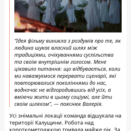
“Ідея фільму виникла з роздумів про те, як
людина шукає власний шлях між
традиціями, очікуваннями суспільства
та своїм внутрішнім голосом. Мене
цікавило питання: що відбувається, коли
ми наважуємося перервати сценарії, які
повторювалися поколіннями до нас,
водночас не відгородившись від усіх, а
вміючи жити в цьому соціумі, але йти
своїм шляхом”, — пояснює Валерія.
Усі знімальні локації команда відшукала на
території Калущини. Робота над
короткометражкою тривала майже рік. За