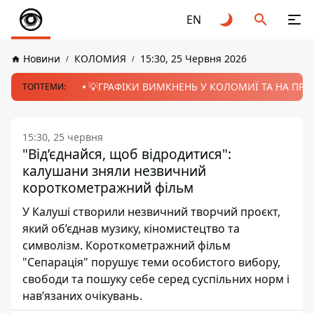
EN
Новини
КОЛОМИЯ
15:30, 25 Червня 2026
💡ГРАФІКИ ВИМКНЕНЬ У КОЛОМИЇ ТА НА ПРИК
ТОПТЕМИ:
15:30, 25 червня
"Від’єднайся, щоб відродитися":
калушани зняли незвичний
короткометражний фільм
У Калуші створили незвичний творчий проєкт,
який об’єднав музику, кіномистецтво та
символізм. Короткометражний фільм
"Сепарація" порушує теми особистого вибору,
свободи та пошуку себе серед суспільних норм і
нав’язаних очікувань.