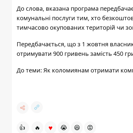
До слова, вказана програма передбача
комунальні послуги тим, хто безкошто
тимчасово окупованих територій чи зо
Передбачається, що з 1 жовтня власник
отримувати 900 гривень замість 450 гри
До теми:
Як коломиянам отримати комп
♥
👍
🔥
😭
😆
😡