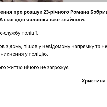
лення про розшук 23-річного Романа Бобри
 А сьогодні чоловіка вже знайшли.
с-службу поліції.
ов з дому, пішов у невідомому напрямку та н
зникнення у поліцію.
го життю нічого не загрожує.
Христина