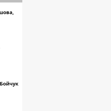
шова,
е
 Бойчук