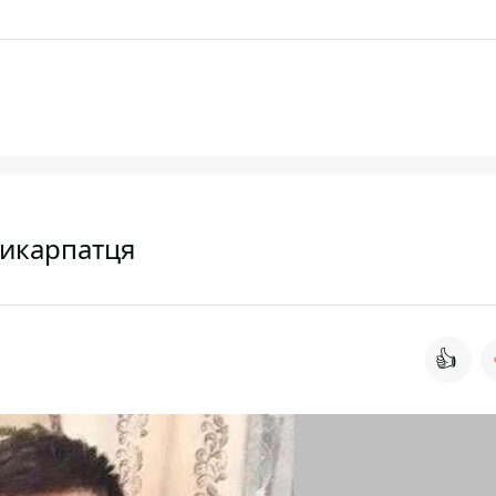
рикарпатця
👍