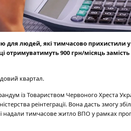
ю для людей, які тимчасово прихистили у 
ці отримуватимуть 900 грн/місяць замість 
довий квартал.
андум із Товариством Червоного Хреста Укра
істерства реінтеграції. Вона дасть змогу зб
кі надали тимчасове житло ВПО у рамках про