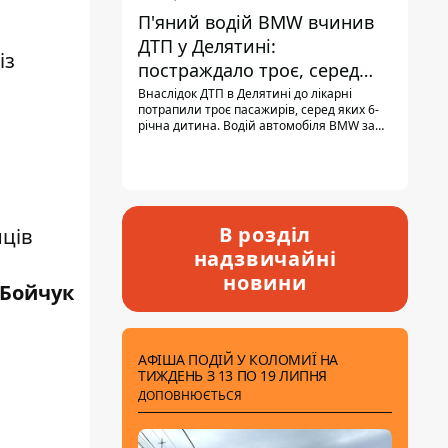
П'яний водій BMW вчинив
ДТП у Делятині:
із
постраждало троє, серед
них - дитина
Внаслідок ДТП в Делятині до лікарні
потрапили троє пасажирів, серед яких 6-
річна дитина. Водій автомобіля BMW за
кермом був п'яним, кількість алкоголю в
крові майже у 13,5 раза перевищувала
допустиму норму.
В розділ
ців
надзвичайні
новини
 Бойчук
АФІША ПОДІЙ У КОЛОМИЇ НА
ТИЖДЕНЬ З 13 ПО 19 ЛИПНЯ
ДОПОВНЮЄТЬСЯ