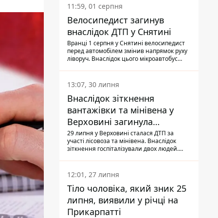
11:59, 01 серпня
Велосипедист загинув
внаслідок ДТП у Снятині
Вранці 1 серпня у Снятині велосипедист
перед автомобілем змінив напрямок руху
ліворуч. Внаслідок цього мікроавтобус
здійснив наїзд на керманича
двоколісного.
13:07, 30 липня
Внаслідок зіткнення
вантажівки та мінівена у
Верховині загинула
пасажирка, водійка - у
29 липня у Верховині сталася ДТП за
участі лісовоза та мінівена. Внаслідок
лікарні
зіткнення госпіталізували двох людей.
Попри зусилля медиків, 79-річна
пасажирка легковика померла у лікарні.
Також травми отримала водійка
12:01, 27 липня
автомобіля.
Тіло чоловіка, який зник 25
липня, виявили у річці на
Прикарпатті