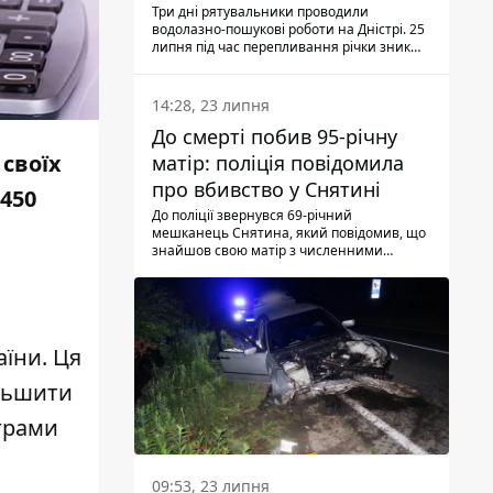
Три дні рятувальники проводили
водолазно-пошукові роботи на Дністрі. 25
липня під час перепливання річки зник
чоловік 2002 року народження. У
понеділок, 27 липня, надзвичайники
виявили тіло.
14:28, 23 липня
До смерті побив 95-річну
своїх
матір: поліція повідомила
про вбивство у Снятині
450
До поліції звернувся 69-річний
мешканець Снятина, який повідомив, що
знайшов свою матір з численними
тілесними ушкодженнями. Та, як
з'ясували правоохоронці, ці травми жінці
наніс її син.
їни. Ця
ільшити
грами
09:53, 23 липня