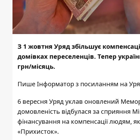
З 1 жовтня Уряд збільшує компенсаці
домівках переселенців. Тепер україн
грн/місяць.
Пише
Інформатор
з
посиланням
на Уря
6 вересня Уряд уклав оновлений Мемор
домовленість відбулася за сприяння Мін
фінансування на компенсації людям, я
«Прихисток».