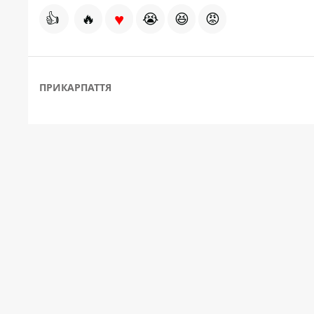
♥
👍
🔥
😭
😆
😡
ПРИКАРПАТТЯ
Про нас