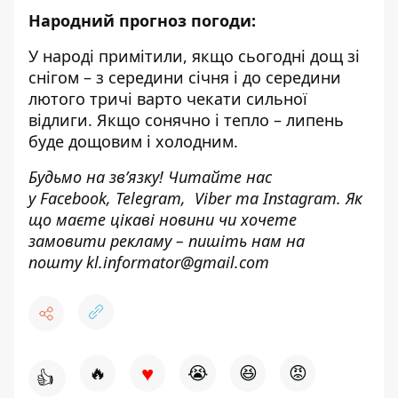
Народний прогноз погоди:
У народі примітили, якщо сьогодні дощ зі
снігом – з середини січня і до середини
лютого тричі варто чекати сильної
відлиги. Якщо сонячно і тепло – липень
буде дощовим і холодним.
Будьмо на зв’язку! Читайте нас
у
Facebook
,
Telegram,
Viber
та
Instagram.
Як
що маєте цікаві новини чи хочете
замовити рекламу – пишіть нам на
пошту
kl.informator@gmail.com
♥
🔥
😭
😆
😡
👍