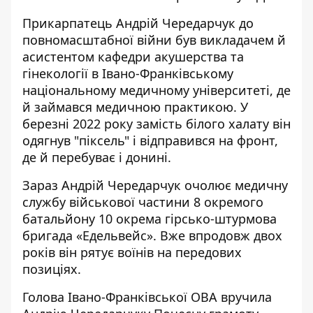
Прикарпатець Андрій Чередарчук до
повномасштабної війни був викладачем й
асистентом кафедри акушерства та
гінекології в Івано-Франківському
національному медичному університеті, де
й займався медичною практикою. У
березні 2022 року замість білого халату він
одягнув "піксель" і відправився на фронт,
де й перебуває і донині.
Зараз Андрій Чередарчук очолює медичну
службу військової частини 8 окремого
батальйону 10 окрема гірсько-штурмова
бригада «Едельвейс». Вже впродовж двох
років він рятує воїнів на передових
позиціях.
Голова Івано-Франківської ОВА вручила