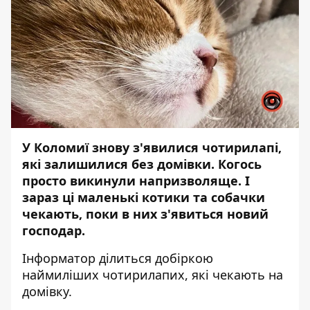
У Коломиї знову з'явилися чотирилапі,
які залишилися без домівки. Когось
просто викинули напризволяще. І
зараз ці маленькі котики та собачки
чекають, поки в них з'явиться новий
господар.
Інформатор
ділиться добіркою
наймиліших чотирилапих, які чекають на
домівку.