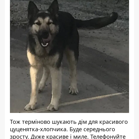
Тож терміново шукають дім для красивого
цуценятка-хлопчика. Буде середнього
зросту. Дуже красиве і миле. Телефонуйте