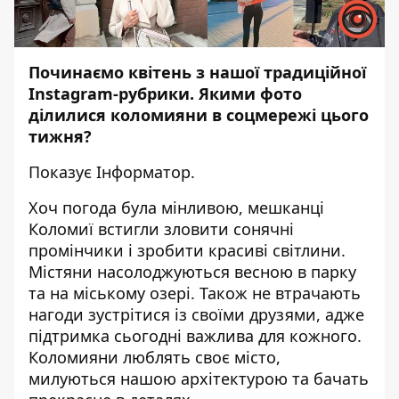
Починаємо квітень з нашої традиційної
Instagram-рубрики. Якими фото
ділилися коломияни в соцмережі цього
тижня?
Показує
Інформатор
.
Хоч погода була мінливою, мешканці
Коломиї встигли зловити сонячні
промінчики і зробити красиві світлини.
Містяни насолоджуються весною в парку
та на міському озері. Також не втрачають
нагоди зустрітися із своїми друзями, адже
підтримка сьогодні важлива для кожного.
Коломияни люблять своє місто,
милуються нашою архітектурою та бачать