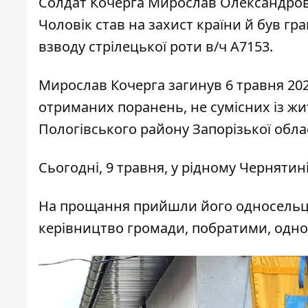
Солдат Кочерга Мирослав Олександрови
Чоловік став на захист країни й був г
взводу стрілецької роти в/ч А7153.
Мирослав Кочерга загинув 6 травня 202
отриманих поранень, не сумісних із жи
Пологівського району Запорізької обла
Сьогодні, 9 травня, у рідному Чернятин
На прощання прийшли його односельці
керівництво громади, побратими, однок