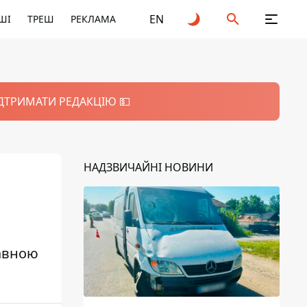
EN
ШІ
ТРЕШ
РЕКЛАМА
ІДТРИМАТИ РЕДАКЦІЮ 💵
НАДЗВИЧАЙНІ НОВИНИ
авною