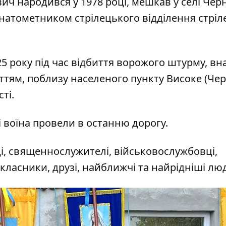
ч народився у 1978 році, мешкав у селі Чер
ранатометником стрілецького відділення стрі
5 року під час відбиття ворожого штурму, вн
ттям, поблизу населеного пункту Високе (Че
сті.
і воїна
провели
в останню дорогу.
, священнослужителі, військовослужбовці,
ласники, друзі, найближчі та найрідніші люд