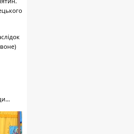
нятин.
лецького
аслідок
рвоне)
и...