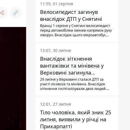
11:59, 01 серпня
Велосипедист загинув
внаслідок ДТП у Снятині
Вранці 1 серпня у Снятині велосипедист
перед автомобілем змінив напрямок руху
ліворуч. Внаслідок цього мікроавтобус
здійснив наїзд на керманича
двоколісного.
13:07, 30 липня
Внаслідок зіткнення
вантажівки та мінівена у
Верховині загинула
пасажирка, водійка - у
29 липня у Верховині сталася ДТП за
участі лісовоза та мінівена. Внаслідок
лікарні
зіткнення госпіталізували двох людей.
Попри зусилля медиків, 79-річна
пасажирка легковика померла у лікарні.
Також травми отримала водійка
12:01, 27 липня
автомобіля.
Тіло чоловіка, який зник 25
липня, виявили у річці на
Прикарпатті