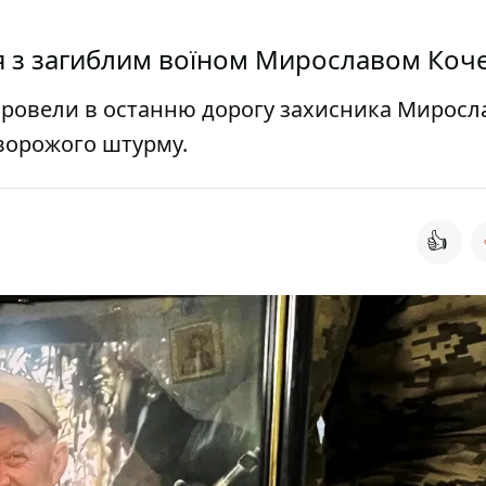
 з загиблим воїном Мирославом Коч
провели в останню дорогу захисника Миросл
 ворожого штурму.
👍