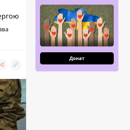
ергою
ава
Донат