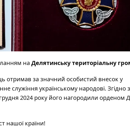
иланням на
Делятинську територіальну гро
ь отримав за значний особистий внесок у
нне служіння українському народові. Згідно 
3 грудня 2024 року його нагородили орденом 
ст нашої країни!