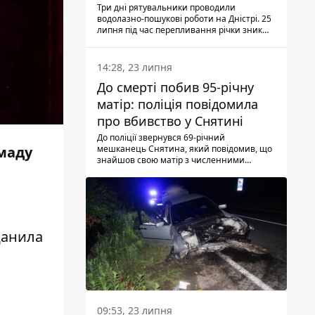
Три дні рятувальники проводили
водолазно-пошукові роботи на Дністрі. 25
липня під час перепливання річки зник
чоловік 2002 року народження. У
понеділок, 27 липня, надзвичайники
виявили тіло.
14:28, 23 липня
До смерті побив 95-річну
матір: поліція повідомила
про вбивство у Снятині
До поліції звернувся 69-річний
мешканець Снятина, який повідомив, що
маду
знайшов свою матір з численними
тілесними ушкодженнями. Та, як
з'ясували правоохоронці, ці травми жінці
наніс її син.
з
Данила
09:53, 23 липня