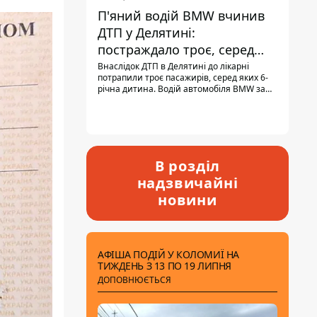
П'яний водій BMW вчинив
ДТП у Делятині:
постраждало троє, серед
них - дитина
Внаслідок ДТП в Делятині до лікарні
потрапили троє пасажирів, серед яких 6-
річна дитина. Водій автомобіля BMW за
кермом був п'яним, кількість алкоголю в
крові майже у 13,5 раза перевищувала
допустиму норму.
В розділ
надзвичайні
новини
АФІША ПОДІЙ У КОЛОМИЇ НА
ТИЖДЕНЬ З 13 ПО 19 ЛИПНЯ
ДОПОВНЮЄТЬСЯ