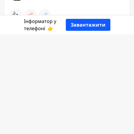
👍
Інформатор у
Завантажити
телефоні
👉
Пише
Інформатор
згідно
постанови
Кабміну від 30 травня 2026
року.
Як зазначається в документі, ухвалені