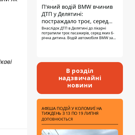
П'яний водій BMW вчинив
ДТП у Делятині:
постраждало троє, серед
них - дитина
Внаслідок ДТП в Делятині до лікарні
потрапили троє пасажирів, серед яких 6-
річна дитина. Водій автомобіля BMW за
кермом був п'яним, кількість алкоголю в
крові майже у 13,5 раза перевищувала
допустиму норму.
каві
В розділ
надзвичайні
новини
АФІША ПОДІЙ У КОЛОМИЇ НА
ТИЖДЕНЬ З 13 ПО 19 ЛИПНЯ
ДОПОВНЮЄТЬСЯ