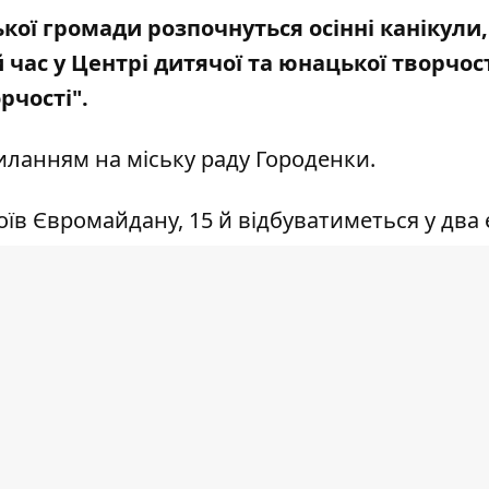
кої громади розпочнуться осінні канікули,
 час у Центрі дитячої та юнацької творчос
рчості".
иланням на міську раду
Городенки.
оїв Євромайдану, 15 й відбуватиметься у два 
ер-класи (флористичний дизайн, вироби зі стр
та образотворче мистецтво, ліплення з глин
ьковий Tearp). Танцювальні флешмоби, цікав
льмів у цифровому навчальному центрі.