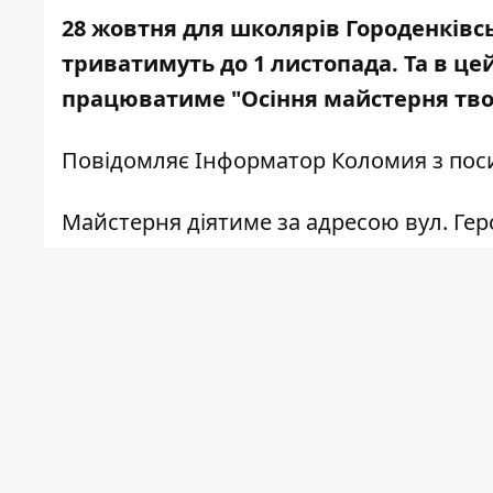
28 жовтня для школярів Городенківсь
триватимуть до 1 листопада. Та в цей
працюватиме "Осіння майстерня тво
Повідомляє
Інформатор Коломия
з пос
Майстерня діятиме за адресою вул. Гер
з 10.00 до 13.00 - пізнавальні майст
бісеру, художнє випилювання з фанери 
акторська майстерність та дитячий лял
квести, ігровий простір.
з 13.00 та 15.00 - перегляд мультфі
Деталі нижче: