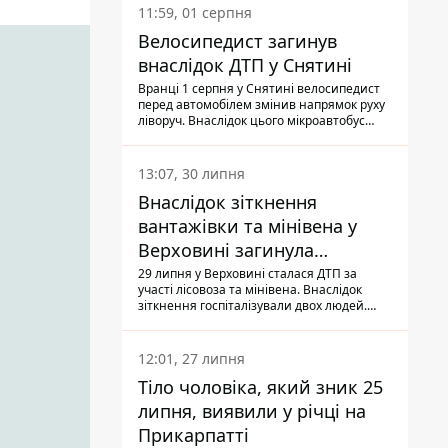
11:59, 01 серпня
Велосипедист загинув
внаслідок ДТП у Снятині
Вранці 1 серпня у Снятині велосипедист
перед автомобілем змінив напрямок руху
ліворуч. Внаслідок цього мікроавтобус
здійснив наїзд на керманича
двоколісного.
13:07, 30 липня
Внаслідок зіткнення
вантажівки та мінівена у
Верховині загинула
пасажирка, водійка - у
29 липня у Верховині сталася ДТП за
участі лісовоза та мінівена. Внаслідок
лікарні
зіткнення госпіталізували двох людей.
Попри зусилля медиків, 79-річна
пасажирка легковика померла у лікарні.
Також травми отримала водійка
12:01, 27 липня
автомобіля.
Тіло чоловіка, який зник 25
липня, виявили у річці на
Прикарпатті