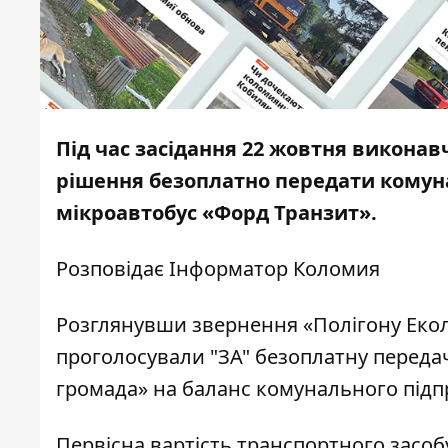
Під час засідання 22 жовтня виконав
рішення безоплатно передати комуна
мікроавтобус «Форд Транзит».
Розповідає
Інформатор Коломия
Розглянувши звернення «Полігону Екол
проголосували "ЗА" безоплатну переда
громада» на баланс комунального підпр
Первісна вартість транспортного засобу