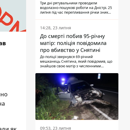
Три дні рятувальники проводили
водолазно-пошукові роботи на Дністрі. 25
липня під час перепливання річки зник
чоловік 2002 року народження. У
понеділок, 27 липня, надзвичайники
виявили тіло.
14:28, 23 липня
До смерті побив 95-річну
ав
матір: поліція повідомила
про вбивство у Снятині
До поліції звернувся 69-річний
мешканець Снятина, який повідомив, що
знайшов свою матір з численними
тілесними ушкодженнями. Та, як
з'ясували правоохоронці, ці травми жінці
наніс її син.
сно
на
али як
09:53, 23 липня