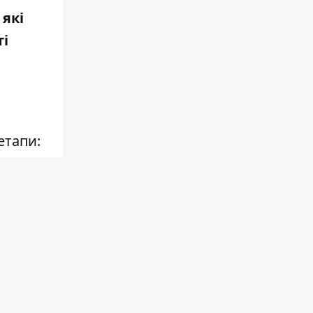
 які
ті
етапи:
ічок та
и,
і