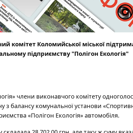
чий комітет Коломийської міської підтрим
льному підприємству "Полігон Екологія"
огія» члени виконавчого комітету одноголо
чу з балансу комунальної установи «Спортив
иємства «Полігон Екологія» автомобіля.
 складала 28 702,00 грн, але таку ж суму вказ