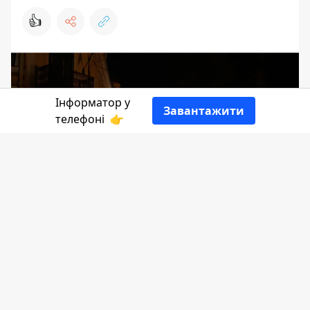
👍
Інформатор у
Завантажити
телефоні
👉
Сьогодні на нараді технічний директор
"Прикарпаттяобленерго" Олег Сеник
повідомив, що енергетики області
докладають зусиль, аби справедливо
вимикати подачу електроенергії