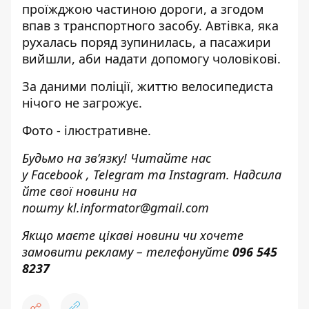
проїжджою частиною дороги, а згодом
впав з транспортного засобу. Автівка, яка
рухалась поряд зупинилась, а пасажири
вийшли, аби надати допомогу чоловікові.
За даними поліції, життю велосипедиста
нічого не загрожує.
Фото - ілюстративне.
Будьмо на зв’язку! Читайте нас
у
Facebook
,
Telegram
та
Instagram.
Надсила
йте свої новини н
а
пошту
kl.informator@gmail.com
Якщо маєте цікаві новини чи хочете
замовити рекламу – телефонуйте
096 545
8237