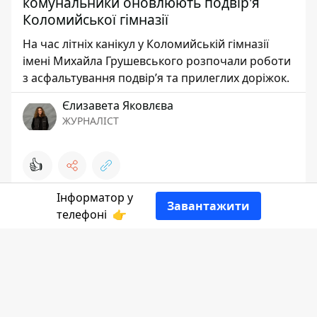
комунальники оновлюють подвір'я
Коломийської гімназії
На час літніх канікул у Коломийській гімназії
імені Михайла Грушевського розпочали роботи
з асфальтування подвір’я та прилеглих доріжок.
Єлизавета Яковлєва
ЖУРНАЛІСТ
👍
Інформатор у
Завантажити
телефоні
👉