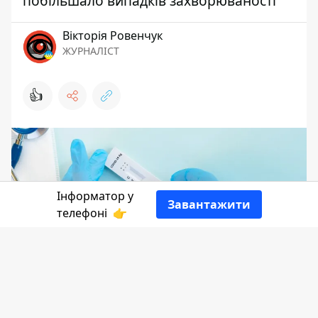
побільшало випадків захворюваності
Вікторія Ровенчук
ЖУРНАЛІСТ
👍
Інформатор у
Завантажити
телефоні
👉
На Івано-Франківщині зареєстрували