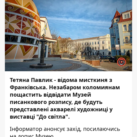
Тетяна Павлик - відома мисткиня з
Франківська. Незабаром коломиянам
пощастить відвідати Музей
писанкового розпису, де будуть
представлені акварелі художниці у
виставці "До світла".
Інформатор
анонсує захід,
посилаючись
на допис Музею.