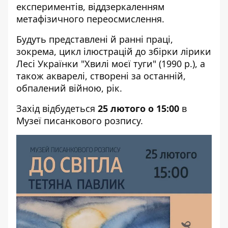
експериментів, віддзеркаленням
метафізичного переосмислення.
Будуть представлені й ранні праці,
зокрема, цикл ілюстрацій до збірки лірики
Лесі Українки "Хвилі моєї туги" (1990 р.), а
також акварелі, створені за останній,
обпалений війною, рік.
Захід відбудеться
25 лютого о 15:00
в
Музеї писанкового розпису.