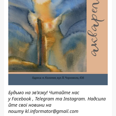
Будьмо на зв’язку! Читайте нас
у
Facebook
,
Telegram
та
Instagram.
Надсила
йте свої новини н
а
пошту
kl.informator@gmail.com