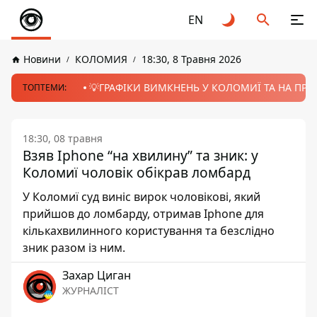
EN
Новини
КОЛОМИЯ
18:30, 8 Травня 2026
💡ГРАФІКИ ВИМКНЕНЬ У КОЛОМИЇ ТА НА ПРИК
ТОПТЕМИ:
18:30, 08 травня
Взяв Iphone “на хвилину” та зник: у
Коломиї чоловік обікрав ломбард
У Коломиї суд виніс вирок чоловікові, який
прийшов до ломбарду, отримав Iphone для
кількахвилинного користування та безслідно
зник разом із ним.
Захар Циган
ЖУРНАЛІСТ