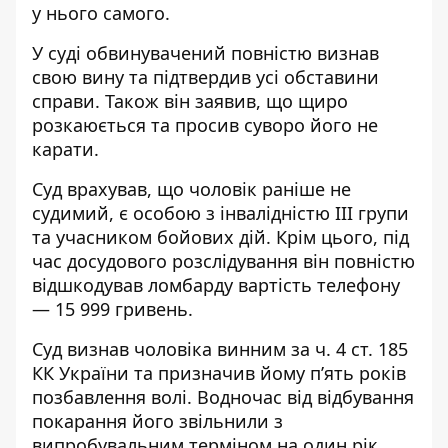
у нього самого.
У суді обвинувачений повністю визнав
свою вину та підтвердив усі обставини
справи. Також він заявив, що щиро
розкаюється та просив суворо його не
карати.
Суд врахував, що чоловік раніше не
судимий, є особою з інвалідністю III групи
та учасником бойових дій. Крім цього, під
час досудового розслідування він повністю
відшкодував ломбарду вартість телефону
— 15 999 гривень.
Суд визнав чоловіка винним за ч. 4 ст. 185
КК України та призначив йому п’ять років
позбавлення волі. Водночас від відбування
покарання його звільнили з
випробувальним терміном на один рік.