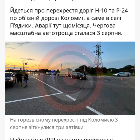
Йдеться про перехрестя доріг Н-10 та Р-24
по об'їзній дорозі Коломиї, а саме в селі
Пʼядики. Аварії тут щомісяця. Чергова
масштабна автотроща
сталася 3 серпня.
На горезвісному перехресті під Коломиєю 3
серпня зіткнулися три автівки
Найчастіше ДТП на цьому перехресті