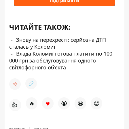
Підтримати
ЧИТАЙТЕ ТАКОЖ:
Знову на перехресті: серйозна ДТП
сталась у Коломиї
Влада Коломиї готова платити по 100
000 грн за обслуговування одного
світлофорного об'єкта
♥
🔥
😭
😆
😡
👍