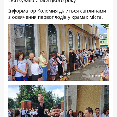
святкувало Спаса цього року.
Інформатор Коломия
ділиться світлинами
з освячення первоплодів у храмах міста.