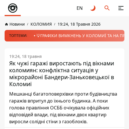
EN
Новини
КОЛОМИЯ
19:24, 18 Травня 2026
💡ГРАФІКИ ВИМКНЕНЬ У КОЛОМИЇ ТА НА ПРИК
ТОПТЕМИ:
19:24, 18 травня
Як чужі гаражі виростають під вікнами
коломиян: конфліктна ситуація у
мікрорайоні Бандери-Заньковецької в
Коломиї
Мешканці багатоповерхівки проти будівництва
гаражів впритул до їхнього будинка. А поки
голова правління ОСББ очікувала офіційних
відповідей влади, під вікнами двох квартир
виросли солідні стіни з газоблоків.