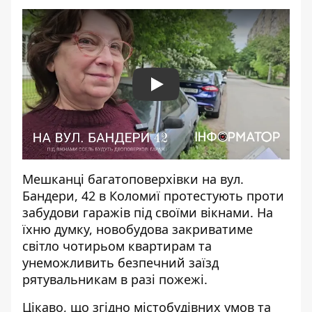
Play
Мешканці багатоповерхівки на вул.
Бандери, 42 в Коломиї протестують проти
забудови гаражів під своїми вікнами. На
їхню думку, новобудова закриватиме
світло чотирьом квартирам та
унеможливить безпечний заїзд
рятувальникам в разі пожежі.
Цікаво, що згідно містобудівних умов та