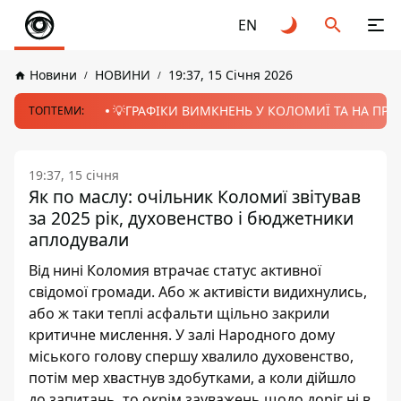
EN
Новини
НОВИНИ
19:37, 15 Січня 2026
💡ГРАФІКИ ВИМКНЕНЬ У КОЛОМИЇ ТА НА ПРИК
ТОПТЕМИ:
19:37, 15 січня
Як по маслу: очільник Коломиї звітував
за 2025 рік, духовенство і бюджетники
аплодували
Від нині Коломия втрачає статус активної
свідомої громади. Або ж активісти видихнулись,
або ж таки теплі асфальти щільно закрили
критичне мислення. У залі Народного дому
міського голову спершу хвалило духовенство,
потім мер хвастнув здобутками, а коли дійшло
до запитань, то окрім зауважень щодо доріг ні в