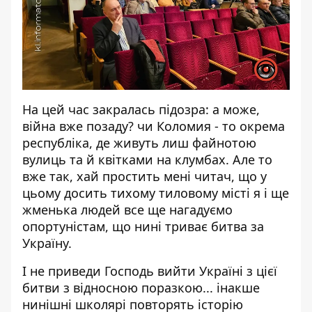
На цей час закралась підозра: а може,
війна вже позаду? чи Коломия - то окрема
республіка, де живуть лиш файнотою
вулиць та й квітками на клумбах. Але то
вже так, хай простить мені читач, що у
цьому досить тихому тиловому місті я і ще
жменька людей все ще нагадуємо
опортуністам, що нині триває битва за
Україну.
І не приведи Господь вийти Україні з цієї
битви з відносною поразкою... інакше
нинішні школярі повторять історію