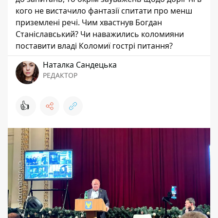
кого не вистачило фантазії спитати про менш
приземлені речі. Чим хвастнув Богдан
Станіславський? Чи наважились коломияни
поставити владі Коломиї гострі питання?
Наталка Сандецька
РЕДАКТОР
👍