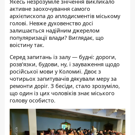
Якесь незрозуміле знічення викликало
активне заохочування самого
архієпископа до аплодисментів міському
голові. Невже духовенство досі
залишається надійним джерелом
популяризації влади? Виглядає, що
воістину так.
Серед запитань із залу — будні: дороги,
розв'язки, будови, ну, і зауваження щодо
російської мови у Коломиї. Двоє з
чотирьох запитувачів дякували меру за
ремонти доріг. З бесіди, стало зрозуміло,
що один із цих чоловіків знає міського
голову особисто.