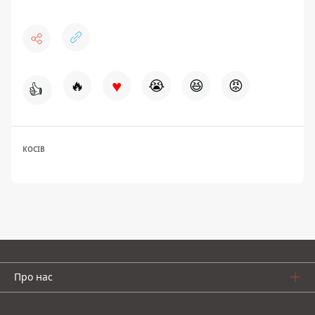
♥
🔥
😭
😆
😡
👍
КОСІВ
Про нас