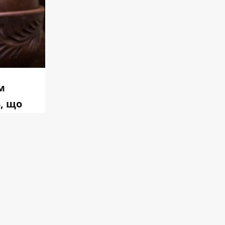
м
ь, що
ібна