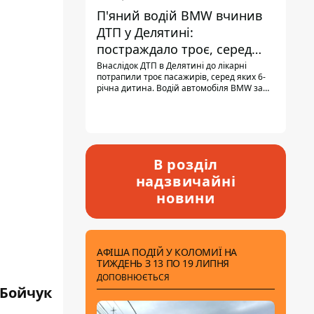
П'яний водій BMW вчинив
ДТП у Делятині:
постраждало троє, серед
них - дитина
Внаслідок ДТП в Делятині до лікарні
потрапили троє пасажирів, серед яких 6-
річна дитина. Водій автомобіля BMW за
кермом був п'яним, кількість алкоголю в
крові майже у 13,5 раза перевищувала
допустиму норму.
В розділ
надзвичайні
новини
АФІША ПОДІЙ У КОЛОМИЇ НА
ТИЖДЕНЬ З 13 ПО 19 ЛИПНЯ
ДОПОВНЮЄТЬСЯ
 Бойчук