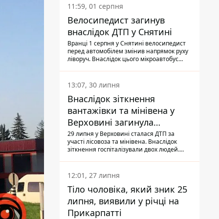
11:59, 01 серпня
Велосипедист загинув
внаслідок ДТП у Снятині
Вранці 1 серпня у Снятині велосипедист
перед автомобілем змінив напрямок руху
ліворуч. Внаслідок цього мікроавтобус
здійснив наїзд на керманича
двоколісного.
13:07, 30 липня
Внаслідок зіткнення
вантажівки та мінівена у
Верховині загинула
пасажирка, водійка - у
29 липня у Верховині сталася ДТП за
участі лісовоза та мінівена. Внаслідок
лікарні
зіткнення госпіталізували двох людей.
Попри зусилля медиків, 79-річна
пасажирка легковика померла у лікарні.
Також травми отримала водійка
12:01, 27 липня
автомобіля.
Тіло чоловіка, який зник 25
липня, виявили у річці на
Прикарпатті