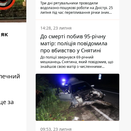
Три дні рятувальники проводили
водолазно-пошукові роботи на Дністрі. 25
липня під час перепливання річки зник
чоловік 2002 року народження. У
понеділок, 27 липня, надзвичайники
виявили тіло.
14:28, 23 липня
 як
До смерті побив 95-річну
матір: поліція повідомила
про вбивство у Снятині
До поліції звернувся 69-річний
мешканець Снятина, який повідомив, що
знайшов свою матір з численними
тілесними ушкодженнями. Та, як
зпечний
з'ясували правоохоронці, ці травми жінці
наніс її син.
це за
09:53, 23 липня