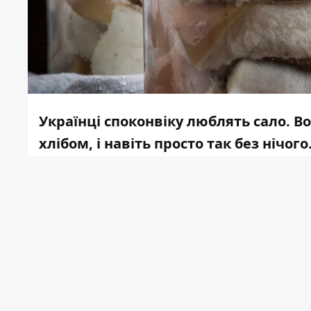
Українці споконвіку люблять сало. Во
хлібом, і навіть просто так без нічог
корисне. У ньому багато вітамінів, т
для росту скелетних м'язів та роботи
неврологічних захворювань та хвор
Інформатор
підготував смачний рецепт
С