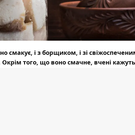
но смакує, і з борщиком, і зі свіжоспечени
о. Окрім того, що воно смачне, вчені кажут
а міститься арахідонова кислота. Вона потр
 мозку. Крім цього, вона є профілактикою
оби Альцгеймера.
 сала, який зможе приготувати кожен.
ало у сировиці