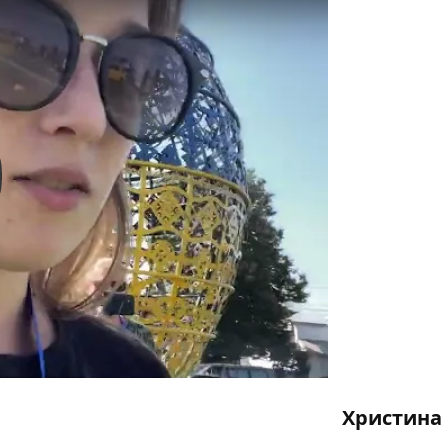
y
Христина