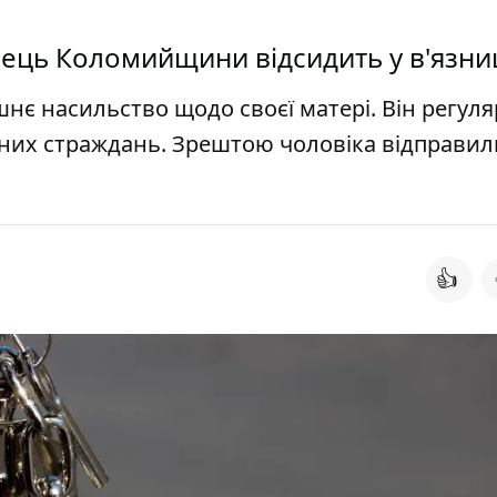
ець Коломийщини відсидить у в'язниц
є насильство щодо своєї матері. Він регул
чних страждань. Зрештою чоловіка відправил
👍