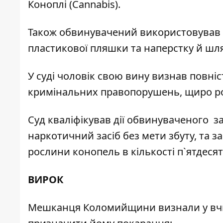
Коноплі (Cannabis).
Також обвинувачений використовував с
пластикової пляшки та наперстку й шл
У суді чоловік свою вину визнав повні
кримінальних правопорушень, щиро ро
Суд кваліфікував дії обвинуваченого за 
наркотичний засіб без мети збуту, та за 
рослини конопель в кількості п`ятдесят
ВИРОК
Мешканця Коломийщини визнали у вчи