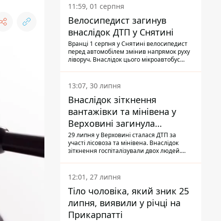
11:59, 01 серпня
Велосипедист загинув
внаслідок ДТП у Снятині
Вранці 1 серпня у Снятині велосипедист
перед автомобілем змінив напрямок руху
ліворуч. Внаслідок цього мікроавтобус
здійснив наїзд на керманича
двоколісного.
13:07, 30 липня
Внаслідок зіткнення
вантажівки та мінівена у
Верховині загинула
пасажирка, водійка - у
29 липня у Верховині сталася ДТП за
участі лісовоза та мінівена. Внаслідок
лікарні
зіткнення госпіталізували двох людей.
Попри зусилля медиків, 79-річна
пасажирка легковика померла у лікарні.
Також травми отримала водійка
12:01, 27 липня
автомобіля.
Тіло чоловіка, який зник 25
липня, виявили у річці на
Прикарпатті