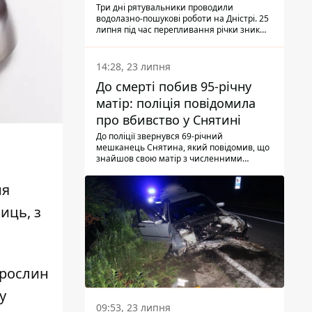
Три дні рятувальники проводили
водолазно-пошукові роботи на Дністрі. 25
липня під час перепливання річки зник
чоловік 2002 року народження. У
понеділок, 27 липня, надзвичайники
виявили тіло.
14:28, 23 липня
До смерті побив 95-річну
матір: поліція повідомила
про вбивство у Снятині
До поліції звернувся 69-річний
мешканець Снятина, який повідомив, що
знайшов свою матір з численними
тілесними ушкодженнями. Та, як
з'ясували правоохоронці, ці травми жінці
ня
наніс її син.
иць, з
 рослин
у
09:53, 23 липня