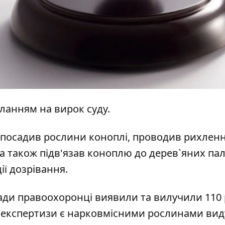
иланням на
вирок суду.
к посадив рослини коноплі, проводив рихлен
а також підв'язав коноплю до дерев`яних пал
ї дозрівання.
мади правоохоронці виявили та вилучили 110
ої експертизи є нарковмісними рослинами вид