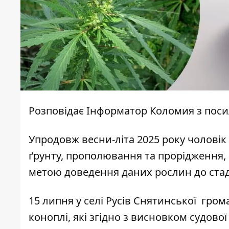
Розповідає
Інформатор Коломия
з пос
Упродовж весни-літа 2025 року чолові
ґрунту, прополювання та прорідження, 
метою доведення даних рослин до стаді
15 липня у селі Русів Снятинської гро
коноплі, які згідно з висновком судов