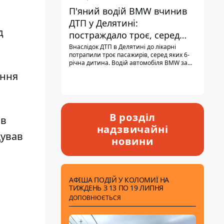
П'яний водій BMW вчинив
ДТП у Делятині:
д
постраждало троє, серед
них - дитина
Внаслідок ДТП в Делятині до лікарні
потрапили троє пасажирів, серед яких 6-
річна дитина. Водій автомобіля BMW за
кермом був п'яним, кількість алкоголю в
єння
крові майже у 13,5 раза перевищувала
допустиму норму.
В розділ
ав
надзвичайні
щував
новини
АФІША ПОДІЙ У КОЛОМИЇ НА
ТИЖДЕНЬ З 13 ПО 19 ЛИПНЯ
ДОПОВНЮЄТЬСЯ