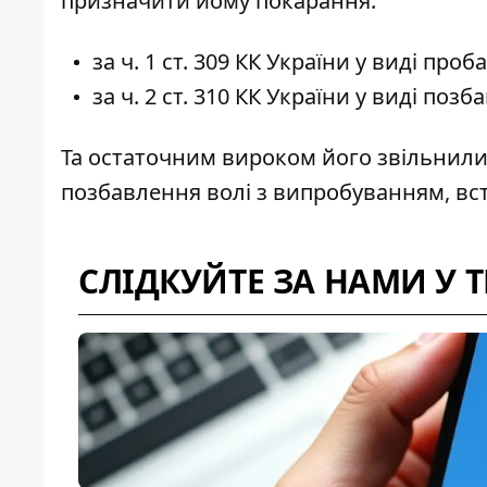
призначити йому покарання:
за ч. 1 ст. 309 КК України у виді проб
за ч. 2 ст. 310 КК України у виді позб
Та остаточним вироком його звільнили 
позбавлення волі з випробуванням, вс
СЛІДКУЙТЕ ЗА НАМИ У 