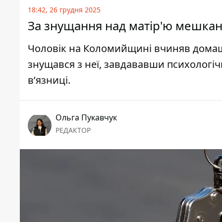
18:42, 26 грудня 2025
За знущання над матір'ю мешкан
Чоловік на Коломийщині вчиняв домашн
знущався з неї, завдававши психологі
вʼязниці.
Ольга Пукавчук
РЕДАКТОР