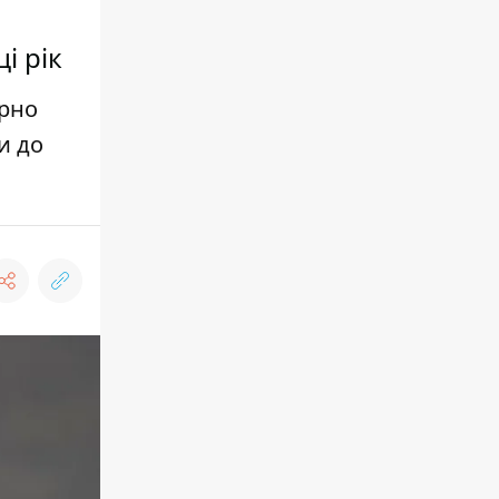
і рік
ярно
и до