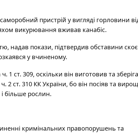
аморобний пристрій у вигляді горловини ві
яхом викурювання вживав канабіс.
стю, надав покази, підтвердив обставини ско
зкаявся у вчиненому.
ч. 1 ст. 309, оскільки він виготовив та зберіг
ч. 2 ст. 310 КК України, бо він посіяв та виро
 і більше рослин.
ненні кримінальних правопорушень та